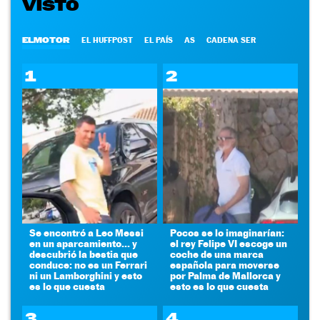
VISTO
ELMOTOR
EL HUFFPOST
EL PAÍS
AS
CADENA SER
1
2
Se encontró a Leo Messi
Pocos se lo imaginarían:
en un aparcamiento... y
el rey Felipe VI escoge un
descubrió la bestia que
coche de una marca
conduce: no es un Ferrari
española para moverse
ni un Lamborghini y esto
por Palma de Mallorca y
es lo que cuesta
esto es lo que cuesta
3
4