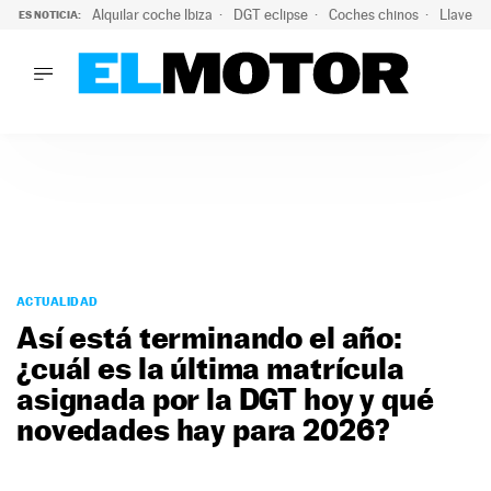
Alquilar coche Ibiza
DGT eclipse
Coches chinos
Llaves 
ES NOTICIA:
LO ÚLTIMO
El probable colapso tras el eclipse: la DGT prevé un millón 
LO ÚLTIMO
El probable colapso tras el eclipse: la DGT prevé un millón 
ACTUALIDAD
ELÉCTRICOS
CONDUCIR
PRUEBAS
Saltar
VIRALES
al
ACTUALIDAD
PODCAST
contenido
Así está terminando el año:
MOTOS
¿cuál es la última matrícula
TECNOLOGÍA
asignada por la DGT hoy y qué
SUPERCOCHES
MOTORTV
novedades hay para 2026?
PREMIOS
SERVICIOS