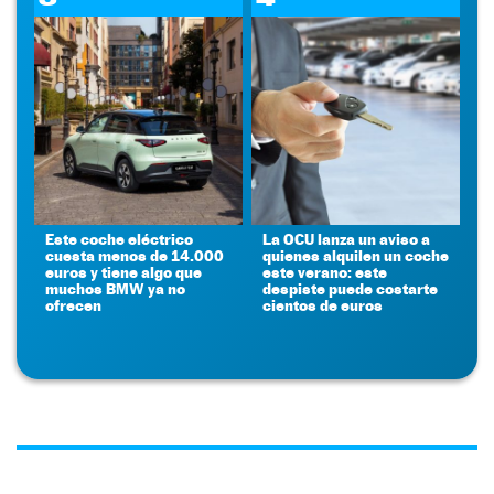
Este coche eléctrico
La OCU lanza un aviso a
cuesta menos de 14.000
quienes alquilen un coche
euros y tiene algo que
este verano: este
muchos BMW ya no
despiste puede costarte
ofrecen
cientos de euros