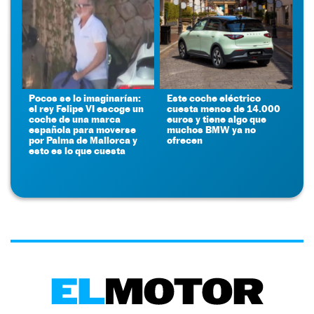
Pocos se lo imaginarían:
Este coche eléctrico
el rey Felipe VI escoge un
cuesta menos de 14.000
coche de una marca
euros y tiene algo que
española para moverse
muchos BMW ya no
por Palma de Mallorca y
ofrecen
esto es lo que cuesta