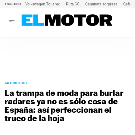
Volkswagen Touareg
Ruta 66
Caminata sorpresa
Gafas 
ES NOTICIA:
LO ÚLTIMO
Ni se te ocurra usar las gafas del eclipse al volante: el moti
LO ÚLTIMO
Ni se te ocurra usar las gafas del eclipse al volante: el motiv
ACTUALIDAD
ELÉCTRICOS
CONDUCIR
PRUEBAS
Saltar
VIRALES
al
ACTUALIDAD
PODCAST
contenido
La trampa de moda para burlar
MOTOS
radares ya no es sólo cosa de
TECNOLOGÍA
España: así perfeccionan el
SUPERCOCHES
MOTORTV
truco de la hoja
PREMIOS
SERVICIOS