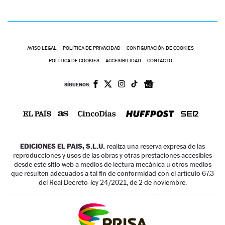
AVISO LEGAL
POLÍTICA DE PRIVACIDAD
CONFIGURACIÓN DE COOKIES
POLÍTICA DE COOKIES
ACCESIBILIDAD
CONTACTO
SÍGUENOS:
EDICIONES EL PAIS, S.L.U.
realiza una reserva expresa de las
reproducciones y usos de las obras y otras prestaciones accesibles
desde este sitio web a medios de lectura mecánica u otros medios
que resulten adecuados a tal fin de conformidad con el artículo 67.3
del Real Decreto-ley 24/2021, de 2 de noviembre.