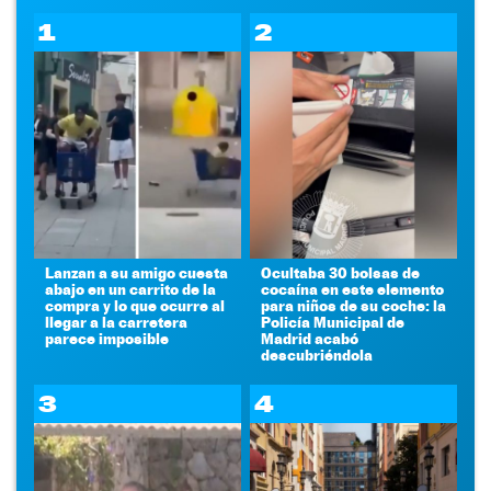
1
2
Lanzan a su amigo cuesta
Ocultaba 30 bolsas de
abajo en un carrito de la
cocaína en este elemento
compra y lo que ocurre al
para niños de su coche: la
llegar a la carretera
Policía Municipal de
parece imposible
Madrid acabó
descubriéndola
3
4