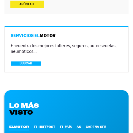
APÚNTATE
SERVICIOS EL
MOTOR
Encuentra los mejores talleres, seguros, autoescuelas,
neumáticos…
BUSCAR
LO MÁS
VISTO
ELMOTOR
EL HUFFPOST
EL PAÍS
AS
CADENA SER