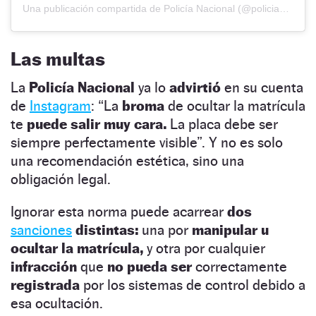
Una publicación compartida de Policía Nacional (@policianacional)
Las multas
La
Policía Nacional
ya lo
advirtió
en su cuenta
de
Instagram
: “La
broma
de ocultar la matrícula
te
puede salir muy cara.
La placa debe ser
siempre perfectamente visible”. Y no es solo
una recomendación estética, sino una
obligación legal.
Ignorar esta norma puede acarrear
dos
sanci
o
nes
distintas:
una por
manipular u
ocultar la matrícula,
y otra por cualquier
infracción
que
no pueda ser
correctamente
registrada
por los sistemas de control debido a
esa ocultación.