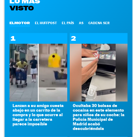
LO MÁS
VISTO
ELMOTOR
EL HUFFPOST
EL PAÍS
AS
CADENA SER
1
2
Lanzan a su amigo cuesta
Ocultaba 30 bolsas de
abajo en un carrito de la
cocaína en este elemento
compra y lo que ocurre al
para niños de su coche: la
llegar a la carretera
Policía Municipal de
parece imposible
Madrid acabó
descubriéndola