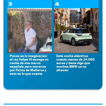
3
4
Pocos se lo imaginarían:
Este coche eléctrico
el rey Felipe VI escoge un
cuesta menos de 14.000
coche de una marca
euros y tiene algo que
española para moverse
muchos BMW ya no
por Palma de Mallorca y
ofrecen
esto es lo que cuesta