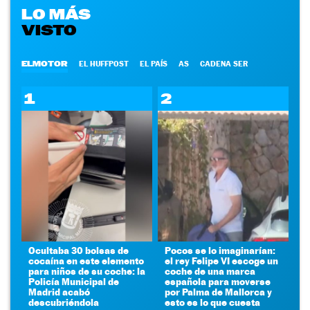
LO MÁS
VISTO
ELMOTOR
EL HUFFPOST
EL PAÍS
AS
CADENA SER
1
2
Ocultaba 30 bolsas de
Pocos se lo imaginarían:
cocaína en este elemento
el rey Felipe VI escoge un
para niños de su coche: la
coche de una marca
Policía Municipal de
española para moverse
Madrid acabó
por Palma de Mallorca y
descubriéndola
esto es lo que cuesta