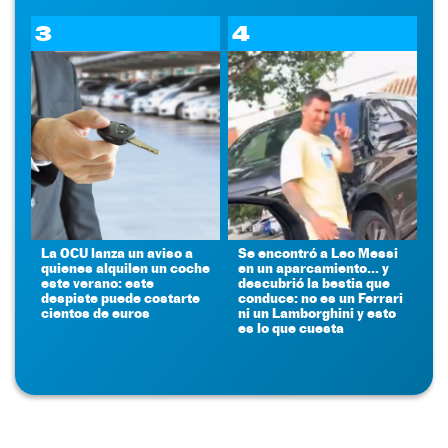
3
4
La OCU lanza un aviso a
Se encontró a Leo Messi
quienes alquilen un coche
en un aparcamiento... y
este verano: este
descubrió la bestia que
despiste puede costarte
conduce: no es un Ferrari
cientos de euros
ni un Lamborghini y esto
es lo que cuesta