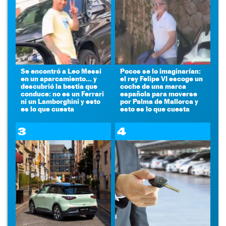
Se encontró a Leo Messi
Pocos se lo imaginarían:
en un aparcamiento... y
el rey Felipe VI escoge un
descubrió la bestia que
coche de una marca
conduce: no es un Ferrari
española para moverse
ni un Lamborghini y esto
por Palma de Mallorca y
es lo que cuesta
esto es lo que cuesta
3
4