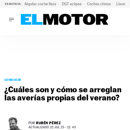
Alquilar coche Ibiza
DGT eclipse
Coches chinos
Llaves 
ES NOTICIA:
LO ÚLTIMO
Hongqi prepara su desembarco en España: SUV eléctricos c
LO ÚLTIMO
Hongqi prepara su desembarco en España: SUV eléctricos c
ACTUALIDAD
ELÉCTRICOS
CONDUCIR
PRUEBAS
Saltar
VIRALES
al
CONDUCIR
PODCAST
contenido
¿Cuáles son y cómo se arreglan
MOTOS
las averías propias del verano?
TECNOLOGÍA
SUPERCOCHES
MOTORTV
PREMIOS
RUBÉN PÉREZ
POR
SERVICIOS
ACTUALIZADO 22 JUL 23 - 12: 43