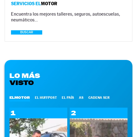
SERVICIOS EL
MOTOR
Encuentra los mejores talleres, seguros, autoescuelas,
neumáticos…
BUSCAR
LO MÁS
VISTO
ELMOTOR
EL HUFFPOST
EL PAÍS
AS
CADENA SER
1
2