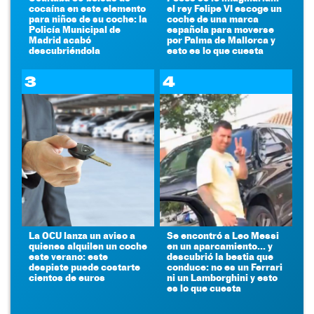
cocaína en este elemento
el rey Felipe VI escoge un
para niños de su coche: la
coche de una marca
Policía Municipal de
española para moverse
Madrid acabó
por Palma de Mallorca y
descubriéndola
esto es lo que cuesta
3
4
La OCU lanza un aviso a
Se encontró a Leo Messi
quienes alquilen un coche
en un aparcamiento... y
este verano: este
descubrió la bestia que
despiste puede costarte
conduce: no es un Ferrari
cientos de euros
ni un Lamborghini y esto
es lo que cuesta