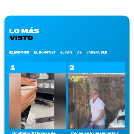
LO MÁS
VISTO
ELMOTOR
EL HUFFPOST
EL PAÍS
AS
CADENA SER
1
2
Ocultaba 30 bolsas de
Pocos se lo imaginarían: