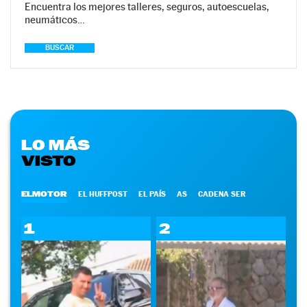
Encuentra los mejores talleres, seguros, autoescuelas,
neumáticos…
BUSCAR
LO MÁS
VISTO
ELMOTOR
EL HUFFPOST
EL PAÍS
AS
CADENA SER
1
2