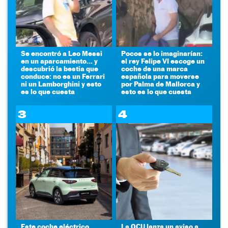
Se encontró a Leo Messi
Pocos se lo imaginarían:
en un aparcamiento... y
el rey Felipe VI escoge un
descubrió la bestia que
coche de una marca
conduce: no es un Ferrari
española para moverse
ni un Lamborghini y esto
por Palma de Mallorca y
es lo que cuesta
esto es lo que cuesta
3
4
Este coche eléctrico
La OCU lanza un aviso a