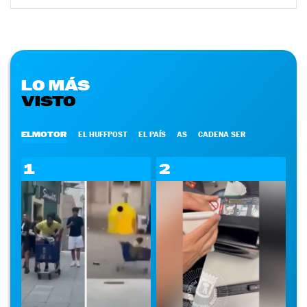
LO MÁS
VISTO
ELMOTOR
EL HUFFPOST
EL PAÍS
AS
CADENA SER
1
2