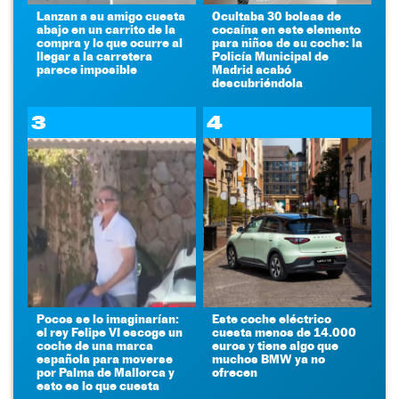
Lanzan a su amigo cuesta
Ocultaba 30 bolsas de
abajo en un carrito de la
cocaína en este elemento
compra y lo que ocurre al
para niños de su coche: la
llegar a la carretera
Policía Municipal de
parece imposible
Madrid acabó
descubriéndola
3
4
Pocos se lo imaginarían:
Este coche eléctrico
el rey Felipe VI escoge un
cuesta menos de 14.000
coche de una marca
euros y tiene algo que
española para moverse
muchos BMW ya no
por Palma de Mallorca y
ofrecen
esto es lo que cuesta