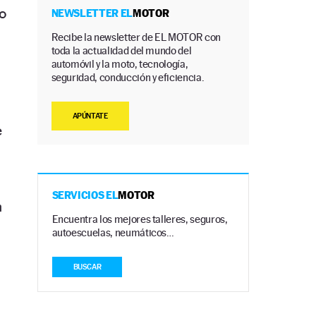
o
NEWSLETTER EL
MOTOR
Recibe la newsletter de EL MOTOR con
toda la actualidad del mundo del
automóvil y la moto, tecnología,
seguridad, conducción y eficiencia.
APÚNTATE
e
SERVICIOS EL
MOTOR
n
Encuentra los mejores talleres, seguros,
autoescuelas, neumáticos…
BUSCAR