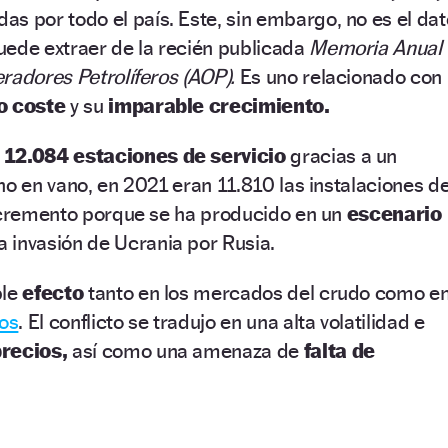
das por todo el país. Este, sin embargo, no es el dat
uede extraer de la recién publicada
Memoria Anual
radores Petrolíferos (AOP).
Es uno relacionado con
jo coste
y su
imparable crecimiento.
n
12.084 estaciones de servicio
gracias a un
no en vano, en 2021 eran 11.810 las instalaciones d
incremento porque se ha producido en un
escenario
 invasión de Ucrania por Rusia.
ble
efecto
tanto en los mercados del crudo como e
ros
. El conflicto se tradujo en una alta volatilidad e
precios,
así como una amenaza de
falta de