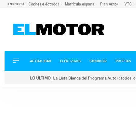
Coches eléctricos
Matrícula españa
Plan Auto+
VTC
ES NOTICIA:
ACTUALIDAD
ELÉCTRICOS
CONDUCIR
ACTUALIDAD
ELÉCTRICOS
CONDUCIR
PRUEBAS
PRUEBAS
Saltar
VIRALES
LO ÚLTIMO
La Lista Blanca del Programa Auto+: todos lo
al
PODCAST
LO ÚLTIMO
La Lista Blanca del Programa Auto+: todos los coc
contenido
MOTOS
TECNOLOGÍA
SUPERCOCHES
MOTORTV
PREMIOS
SERVICIOS