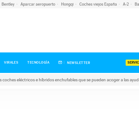
Bentley
Aparcar aeropuerto
Hongqi
Coches viejos España
A-2
Ba
SERVIC
VIRALES
TECNOLOGÍA
NEWSLETTER
s coches eléctricos e híbridos enchufables que se pueden acoger a las ayu
hes eléctricos e híbridos enchufables que se pueden acoger a la