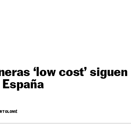
neras ‘low cost’ sigue
n España
ARTOLOMÉ