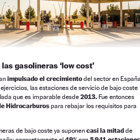
 las gasolineras ‘low cost’
han
impulsado el crecimiento
del sector en España
 ejercicios, las estaciones de servicio de bajo coste
lada que es imparable desde
2013.
Fue entonces
de Hidrocarburos
para rebajar los requisitos para
.
lineras de bajo coste ya suponen
casi la mitad
de
spaña: concretamente el
49%
con
5.941 estacione