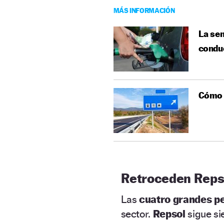
MÁS INFORMACIÓN
La sen
condu
Cómo s
Retroceden Repso
Las
cuatro grandes pe
sector.
Repsol
sigue si