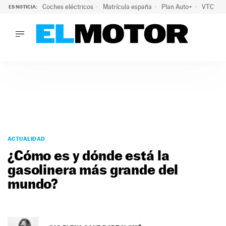
Coches eléctricos
Matrícula españa
Plan Auto+
VTC
ES NOTICIA:
LO ÚLTIMO
La Lista Blanca del Programa Auto+: todos los coches eléct
LO ÚLTIMO
La Lista Blanca del Programa Auto+: todos los coches eléctr
ACTUALIDAD
ELÉCTRICOS
CONDUCIR
PRUEBAS
Saltar
VIRALES
al
ACTUALIDAD
PODCAST
contenido
¿Cómo es y dónde está la
MOTOS
gasolinera más grande del
TECNOLOGÍA
mundo?
SUPERCOCHES
MOTORTV
PREMIOS
SERVICIOS