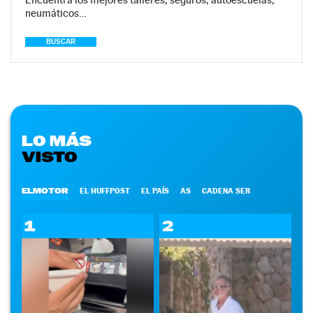
neumáticos…
BUSCAR
LO MÁS
VISTO
ELMOTOR
EL HUFFPOST
EL PAÍS
AS
CADENA SER
1
2