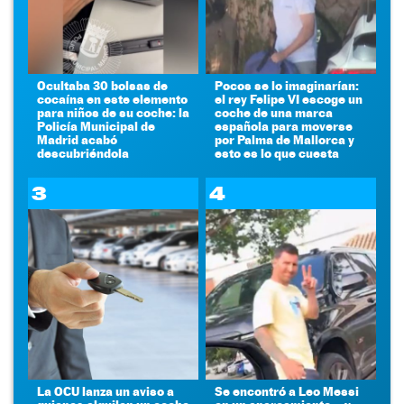
Ocultaba 30 bolsas de
Pocos se lo imaginarían:
cocaína en este elemento
el rey Felipe VI escoge un
para niños de su coche: la
coche de una marca
Policía Municipal de
española para moverse
Madrid acabó
por Palma de Mallorca y
descubriéndola
esto es lo que cuesta
3
4
La OCU lanza un aviso a
Se encontró a Leo Messi