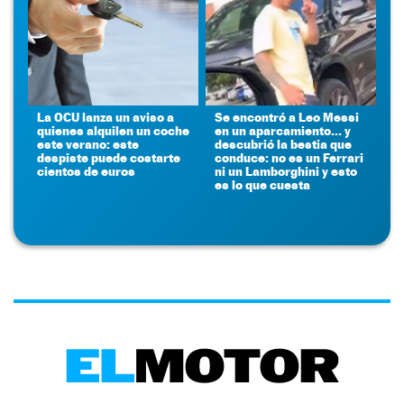
La OCU lanza un aviso a
Se encontró a Leo Messi
quienes alquilen un coche
en un aparcamiento... y
este verano: este
descubrió la bestia que
despiste puede costarte
conduce: no es un Ferrari
cientos de euros
ni un Lamborghini y esto
es lo que cuesta