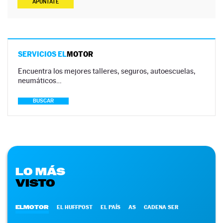
APÚNTATE
SERVICIOS EL
MOTOR
Encuentra los mejores talleres, seguros, autoescuelas,
neumáticos…
BUSCAR
LO MÁS
VISTO
ELMOTOR
EL HUFFPOST
EL PAÍS
AS
CADENA SER