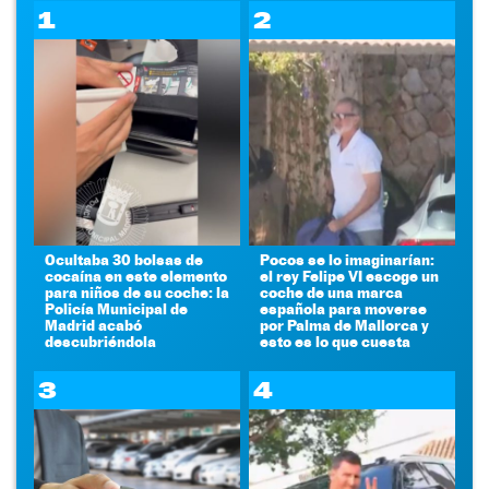
1
2
Ocultaba 30 bolsas de
Pocos se lo imaginarían:
cocaína en este elemento
el rey Felipe VI escoge un
para niños de su coche: la
coche de una marca
Policía Municipal de
española para moverse
Madrid acabó
por Palma de Mallorca y
descubriéndola
esto es lo que cuesta
3
4