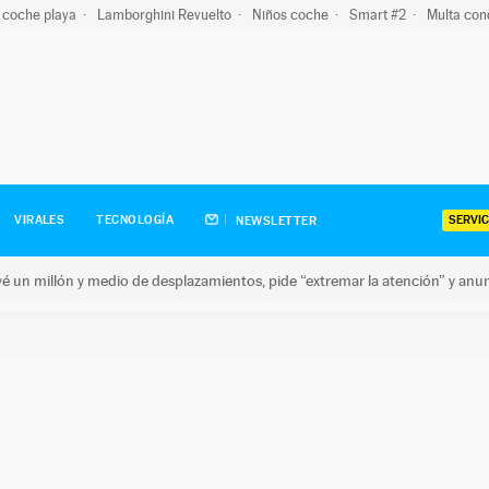
 coche playa
Lamborghini Revuelto
Niños coche
Smart #2
Multa con
SERVIC
VIRALES
TECNOLOGÍA
NEWSLETTER
revé un millón y medio de desplazamientos, pide “extremar la atención” y anu
n millón y medio de desplazamientos, pide “extremar la atención”