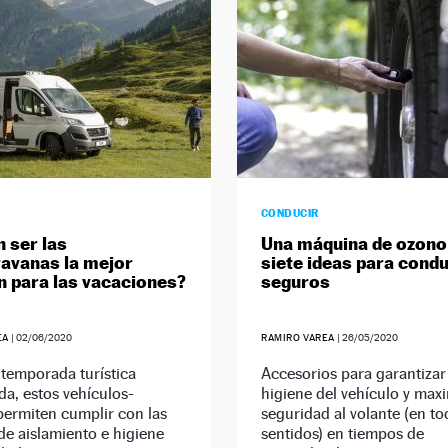
CONDUCIR
 ser las
Una máquina de ozono 
avanas la mejor
siete ideas para cond
n para las vacaciones?
seguros
EA
|
02/06/2020
RAMIRO VAREA
|
26/05/2020
temporada turística
Accesorios para garantizar
a, estos vehículos-
higiene del vehículo y maxi
permiten cumplir con las
seguridad al volante (en to
e aislamiento e higiene
sentidos) en tiempos de