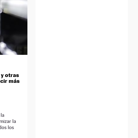
y otras
ucir más
 la
mizar la
dos los