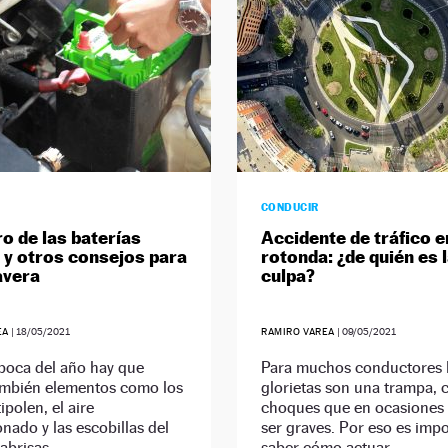
CONDUCIR
ro de las baterías
Accidente de tráfico e
 y otros consejos para
rotonda: ¿de quién es 
avera
culpa?
EA
|
18/05/2021
RAMIRO VAREA
|
09/05/2021
poca del año hay que
Para muchos conductores 
también elementos como los
glorietas son una trampa, 
tipolen, el aire
choques que en ocasiones
nado y las escobillas del
ser graves. Por eso es imp
abrisas.
saber cómo actuar.