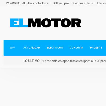
Alquilar coche Ibiza
DGT eclipse
Coches chinos
Llaves
ES NOTICIA:
ACTUALIDAD
ELÉCTRICOS
CONDUCIR
ACTUALIDAD
ELÉCTRICOS
CONDUCIR
PRUEBAS
PRUEBAS
Saltar
VIRALES
LO ÚLTIMO
El probable colapso tras el eclipse: la DGT p
al
PODCAST
LO ÚLTIMO
El probable colapso tras el eclipse: la DGT prevé u
contenido
MOTOS
TECNOLOGÍA
SUPERCOCHES
MOTORTV
PREMIOS
SERVICIOS