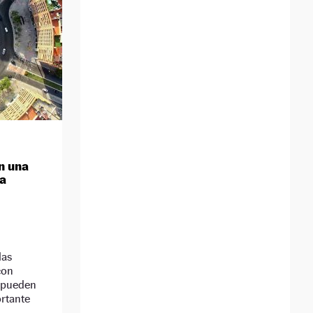
n una
la
las
con
 pueden
ortante