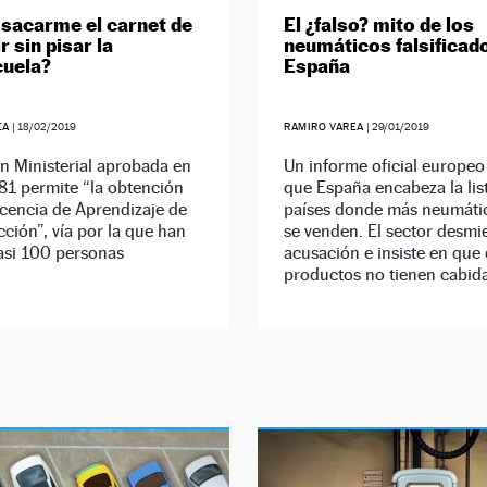
sacarme el carnet de
El ¿falso? mito de los
 sin pisar la
neumáticos falsificad
cuela?
España
EA
|
18/02/2019
RAMIRO VAREA
|
29/01/2019
n Ministerial aprobada en
Un informe oficial europeo
81 permite “la obtención
que España encabeza la lis
cencia de Aprendizaje de
países donde más neumátic
ción”, vía por la que han
se venden. El sector desmie
asi 100 personas
acusación e insiste en que 
productos no tienen cabida