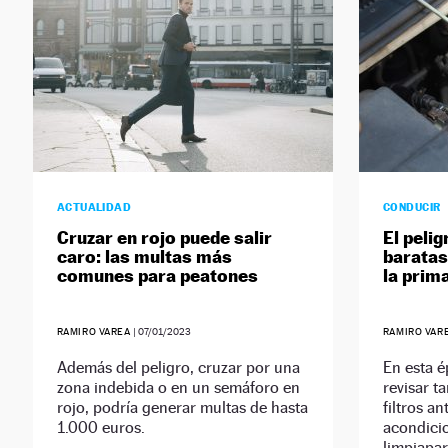
ACTUALIDAD
CONDUCIR
Cruzar en rojo puede salir
El pelig
caro: las multas más
baratas
comunes para peatones
la prim
RAMIRO VAREA
|
07/01/2023
RAMIRO VAR
Además del peligro, cruzar por una
En esta é
zona indebida o en un semáforo en
revisar 
rojo, podría generar multas de hasta
filtros an
1.000 euros.
acondicio
limpiapar