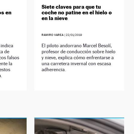
Siete claves para que tu
os en
coche no patine en el hielo o
en la nieve
RAMIRO VAREA
|
22/01/2019
 indica
El piloto andorrano Marcel Besolí,
ta de
profesor de conducción sobre hielo
os falsos
y nieve, explica cómo enfrentarse a
nte la
una carretera invernal con escasa
estos
adherencia.
.