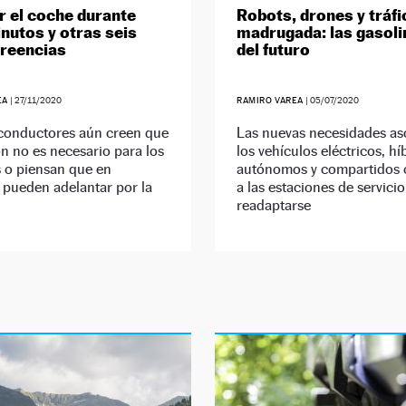
r el coche durante
Robots, drones y tráfi
nutos y otras seis
madrugada: las gasoli
creencias
del futuro
EA
|
27/11/2020
RAMIRO VAREA
|
05/07/2020
conductores aún creen que
Las nuevas necesidades as
ón no es necesario para los
los vehículos eléctricos, hí
 o piensan que en
autónomos y compartidos 
 pueden adelantar por la
a las estaciones de servicio
readaptarse