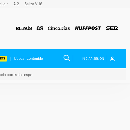
ducir
A-2
Baliza V-16
IOS
INICIAR SESIÓN
ncia controles espe
 y anuncia controles espe