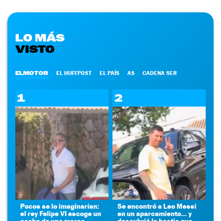
LO MÁS
VISTO
ELMOTOR
EL HUFFPOST
EL PAÍS
AS
CADENA SER
1
2
Pocos se lo imaginarían:
Se encontró a Leo Messi
el rey Felipe VI escoge un
en un aparcamiento... y
coche de una marca
descubrió la bestia que