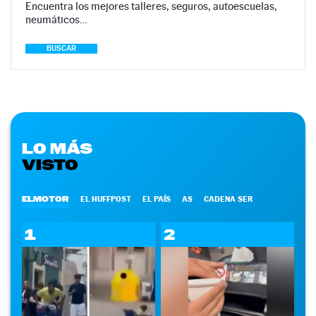
Encuentra los mejores talleres, seguros, autoescuelas,
neumáticos…
BUSCAR
LO MÁS
VISTO
ELMOTOR
EL HUFFPOST
EL PAÍS
AS
CADENA SER
1
2