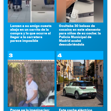
Lanzan a su amigo cuesta
Ocultaba 30 bolsas de
abajo en un carrito de la
cocaína en este elemento
compra y lo que ocurre al
para niños de su coche: la
llegar a la carretera
Policía Municipal de
parece imposible
Madrid acabó
descubriéndola
3
4
Pocos se lo imaginarían:
Este coche eléctrico