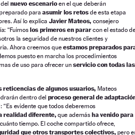
 del
nuevo escenario
en el que deberán
 preparado para
asumir los retos
de esta etapa
es. Así lo explica
Javier Mateos,
consejero
ía: “Fuimos
los primeros en parar
con el estado d
tros la seguridad de nuestros clientes y
taria. Ahora creemos que
estamos preparados par
Hemos puesto en marcha los procedimientos
rmas de uso para ofrecer un
servicio con todas las
s reticencias de algunos usuarios,
Mateos
drarán dentro del
proceso general de adaptació
: “Es evidente que todos deberemos
realidad diferente,
que además
ha venido para
uánto tiempo. El coche compartido ofrece,
uridad que otros transportes colectivos,
pero e