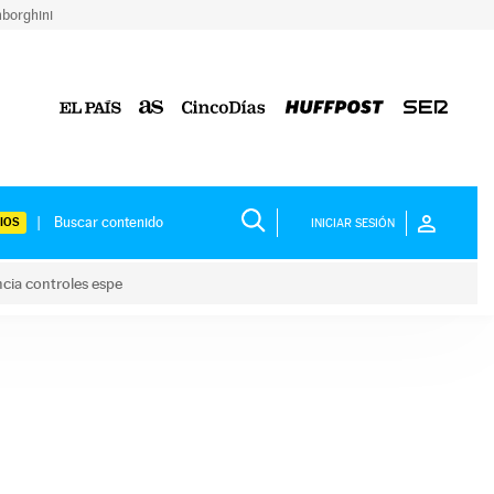
borghini
IOS
INICIAR SESIÓN
ncia controles espe
 y anuncia controles espe