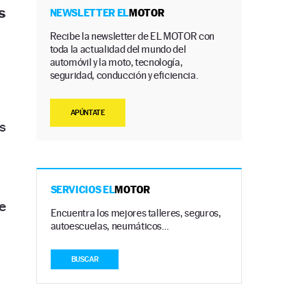
s
NEWSLETTER EL
MOTOR
Recibe la newsletter de EL MOTOR con
toda la actualidad del mundo del
automóvil y la moto, tecnología,
seguridad, conducción y eficiencia.
APÚNTATE
s
SERVICIOS EL
MOTOR
e
Encuentra los mejores talleres, seguros,
autoescuelas, neumáticos…
BUSCAR