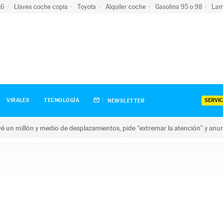
-16
Llaves coche copia
Toyota
Alquiler coche
Gasolina 95 o 98
Lam
SERVIC
VIRALES
TECNOLOGÍA
NEWSLETTER
revé un millón y medio de desplazamientos, pide “extremar la atención” y anu
n millón y medio de desplazamientos, pide “extremar la atención”