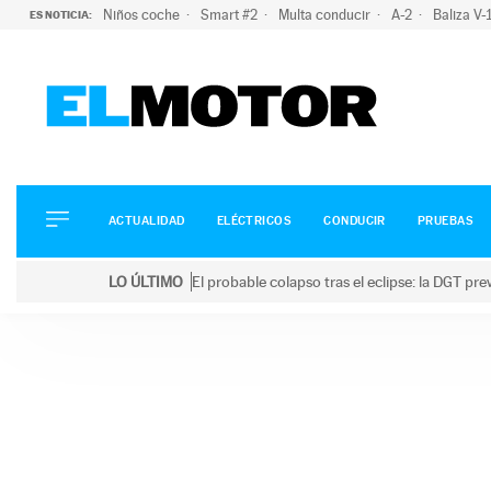
Niños coche
Smart #2
Multa conducir
A-2
Baliza V
ES NOTICIA:
ACTUALIDAD
ELÉCTRICOS
CONDUCIR
ACTUALIDAD
ELÉCTRICOS
CONDUCIR
PRUEBAS
PRUEBAS
Saltar
VIRALES
LO ÚLTIMO
El probable colapso tras el eclipse: la DGT p
al
PODCAST
LO ÚLTIMO
El probable colapso tras el eclipse: la DGT prevé u
contenido
MOTOS
TECNOLOGÍA
SUPERCOCHES
MOTORTV
PREMIOS
SERVICIOS