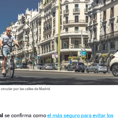
ircular por las calles de Madrid.
al
se confirma como
el más seguro para evitar los