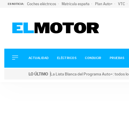
Coches eléctricos
Matrícula españa
Plan Auto+
VTC
ES NOTICIA:
ACTUALIDAD
ELÉCTRICOS
CONDUCIR
ACTUALIDAD
ELÉCTRICOS
CONDUCIR
PRUEBAS
PRUEBAS
Saltar
VIRALES
LO ÚLTIMO
La Lista Blanca del Programa Auto+: todos lo
al
PODCAST
LO ÚLTIMO
La Lista Blanca del Programa Auto+: todos los coc
contenido
MOTOS
TECNOLOGÍA
SUPERCOCHES
MOTORTV
PREMIOS
SERVICIOS