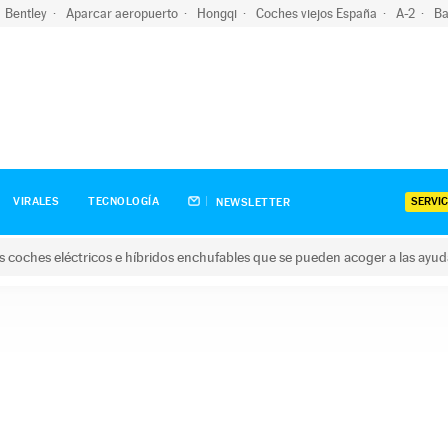
Bentley
Aparcar aeropuerto
Hongqi
Coches viejos España
A-2
Ba
SERVIC
VIRALES
TECNOLOGÍA
NEWSLETTER
s coches eléctricos e híbridos enchufables que se pueden acoger a las ayu
hes eléctricos e híbridos enchufables que se pueden acoger a la