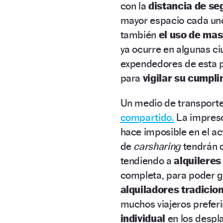
con la
distancia de se
mayor espacio cada un
también
el uso de mas
ya ocurre en algunas ci
expendedores de esta pr
para
vigilar su cumpli
Un medio de transporte
compartido.
La impres
hace imposible en el a
de
carsharing
tendrán 
tendiendo a
alquileres
completa, para poder ga
alquiladores tradicio
muchos viajeros prefer
individual
en los despla