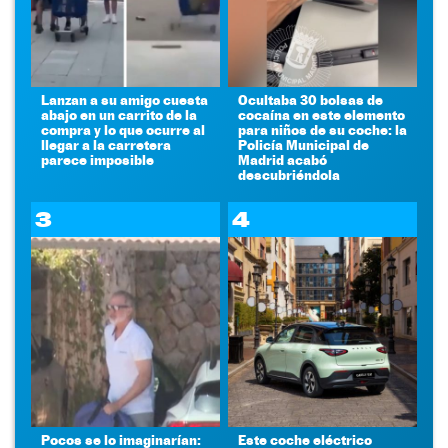
Lanzan a su amigo cuesta
Ocultaba 30 bolsas de
abajo en un carrito de la
cocaína en este elemento
compra y lo que ocurre al
para niños de su coche: la
llegar a la carretera
Policía Municipal de
parece imposible
Madrid acabó
descubriéndola
3
4
Pocos se lo imaginarían:
Este coche eléctrico