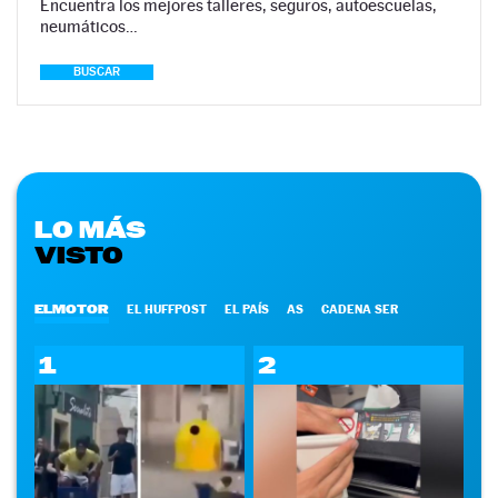
Encuentra los mejores talleres, seguros, autoescuelas,
neumáticos…
BUSCAR
LO MÁS
VISTO
ELMOTOR
EL HUFFPOST
EL PAÍS
AS
CADENA SER
1
2