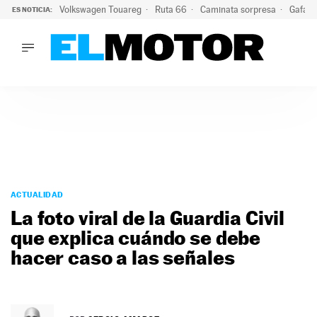
Volkswagen Touareg
Ruta 66
Caminata sorpresa
Gafas 
ES NOTICIA:
LO ÚLTIMO
Ni se te ocurra usar las gafas del eclipse al volante: el moti
LO ÚLTIMO
Ni se te ocurra usar las gafas del eclipse al volante: el motiv
ACTUALIDAD
ELÉCTRICOS
CONDUCIR
PRUEBAS
Saltar
VIRALES
al
ACTUALIDAD
PODCAST
contenido
La foto viral de la Guardia Civil
MOTOS
que explica cuándo se debe
TECNOLOGÍA
hacer caso a las señales
SUPERCOCHES
MOTORTV
PREMIOS
SERVICIOS