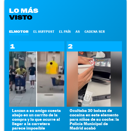
LO MÁS
VISTO
ELMOTOR
EL HUFFPOST
EL PAÍS
AS
CADENA SER
1
2
Lanzan a su amigo cuesta
Ocultaba 30 bolsas de
abajo en un carrito de la
cocaína en este elemento
compra y lo que ocurre al
para niños de su coche: la
llegar a la carretera
Policía Municipal de
parece imposible
Madrid acabó