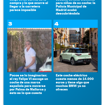
compra y lo que ocurre al
para niños de su coche: la
llegar a la carretera
Policía Municipal de
parece imposible
Madrid acabó
descubriéndola
3
4
Pocos se lo imaginarían:
Este coche eléctrico
el rey Felipe VI escoge un
cuesta menos de 14.000
coche de una marca
euros y tiene algo que
española para moverse
muchos BMW ya no
por Palma de Mallorca y
ofrecen
esto es lo que cuesta