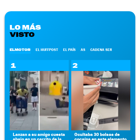
LO MÁS
VISTO
ELMOTOR
EL HUFFPOST
EL PAÍS
AS
CADENA SER
1
2
Lanzan a su amigo cuesta
Ocultaba 30 bolsas de
abajo en un carrito de la
cocaína en este elemento