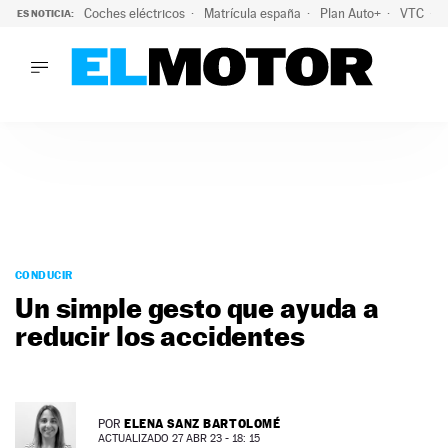
Coches eléctricos
Matrícula españa
Plan Auto+
VTC
ES NOTICIA:
LO ÚLTIMO
La Lista Blanca del Programa Auto+: todos los coches eléct
LO ÚLTIMO
La Lista Blanca del Programa Auto+: todos los coches eléctr
ACTUALIDAD
ELÉCTRICOS
CONDUCIR
PRUEBAS
Saltar
VIRALES
al
CONDUCIR
PODCAST
contenido
Un simple gesto que ayuda a
MOTOS
reducir los accidentes
TECNOLOGÍA
SUPERCOCHES
MOTORTV
PREMIOS
ELENA SANZ BARTOLOMÉ
POR
SERVICIOS
ACTUALIZADO 27 ABR 23 - 18: 15