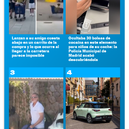
Lanzan a su amigo cuesta
Ocultaba 30 bolsas de
abajo en un carrito de la
cocaína en este elemento
compra y lo que ocurre al
para niños de su coche: la
llegar a la carretera
Policía Municipal de
parece imposible
Madrid acabó
descubriéndola
3
4