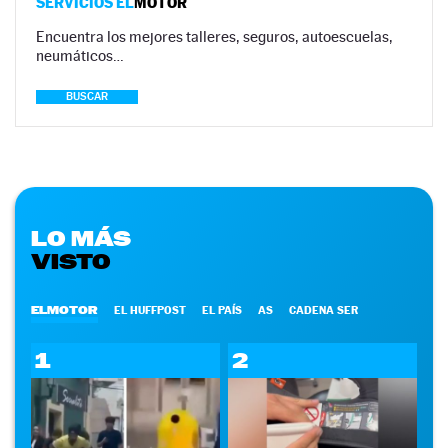
SERVICIOS EL
MOTOR
Encuentra los mejores talleres, seguros, autoescuelas,
neumáticos…
BUSCAR
LO MÁS
VISTO
ELMOTOR
EL HUFFPOST
EL PAÍS
AS
CADENA SER
1
2