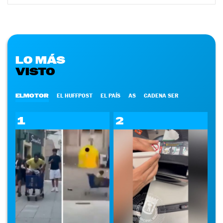
LO MÁS
VISTO
ELMOTOR
EL HUFFPOST
EL PAÍS
AS
CADENA SER
1
2