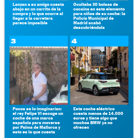
Lanzan a su amigo cuesta
Ocultaba 30 bolsas de
abajo en un carrito de la
cocaína en este elemento
compra y lo que ocurre al
para niños de su coche: la
llegar a la carretera
Policía Municipal de
parece imposible
Madrid acabó
descubriéndola
3
4
Pocos se lo imaginarían:
Este coche eléctrico
el rey Felipe VI escoge un
cuesta menos de 14.000
coche de una marca
euros y tiene algo que
española para moverse
muchos BMW ya no
por Palma de Mallorca y
ofrecen
esto es lo que cuesta