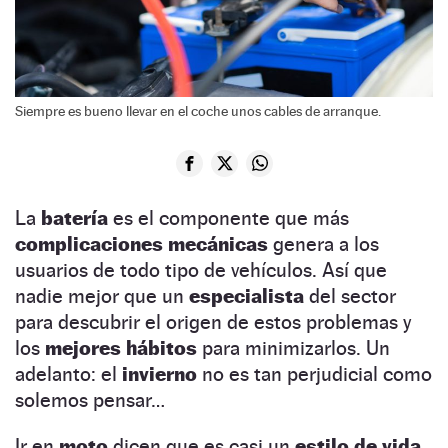
Siempre es bueno llevar en el coche unos cables de arranque.
La
batería
es el componente que más
complicaciones mecánicas
genera a los
usuarios de todo tipo de vehículos. Así que
nadie mejor que un
especialista
del sector
para descubrir el origen de estos problemas y
los
mejores hábitos
para minimizarlos. Un
adelanto: el
invierno
no es tan perjudicial como
solemos pensar…
Ir en
moto
dicen que es casi un
estilo de vida.