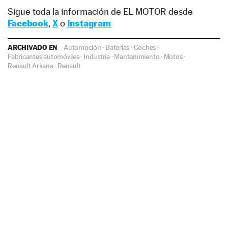
Sigue toda la información de EL MOTOR desde
Facebook
,
X
o
Instagram
ARCHIVADO EN
Automoción
·
Baterías
·
Coches
·
Fabricantes automóviles
·
Industria
·
Mantenimiento
·
Motos
·
Renault Arkana
·
Renault