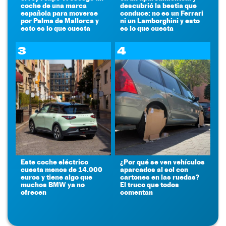
coche de una marca
descubrió la bestia que
española para moverse
conduce: no es un Ferrari
por Palma de Mallorca y
ni un Lamborghini y esto
esto es lo que cuesta
es lo que cuesta
3
4
Este coche eléctrico
¿Por qué se ven vehículos
cuesta menos de 14.000
aparcados al sol con
euros y tiene algo que
cartones en las ruedas?
muchos BMW ya no
El truco que todos
ofrecen
comentan