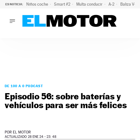
Niños coche
Smart #2
Multa conducir
A-2
Baliza V-1
ES NOTICIA:
LO ÚLTIMO
La policía advierte de este peligro y esta es una buena soluc
LO ÚLTIMO
La policía advierte de este peligro y esta es una buena soluci
ACTUALIDAD
ELÉCTRICOS
CONDUCIR
PRUEBAS
Saltar
VIRALES
al
DE 100 A 0 PODCAST
PODCAST
contenido
Episodio 56: sobre baterías y
MOTOS
vehículos para ser más felices
TECNOLOGÍA
SUPERCOCHES
MOTORTV
PREMIOS
POR
EL MOTOR
SERVICIOS
ACTUALIZADO 28 ENE 24 - 23: 48