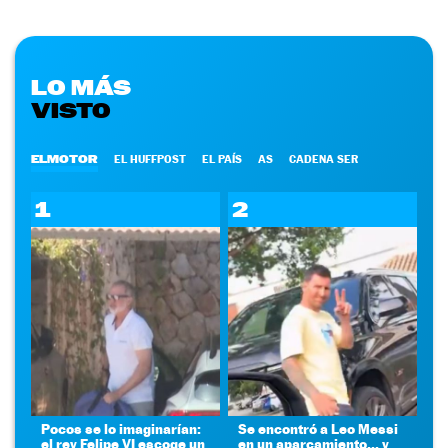
LO MÁS
VISTO
ELMOTOR
EL HUFFPOST
EL PAÍS
AS
CADENA SER
1
2
Pocos se lo imaginarían:
Se encontró a Leo Messi
el rey Felipe VI escoge un
en un aparcamiento... y