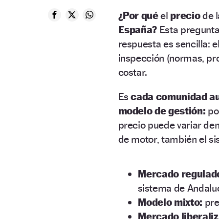
¿Por qué
el
precio
de 
España?
Esta pregunta
respuesta es sencilla: 
inspección (normas, pr
costar.
Es
cada comunidad a
modelo de gestión:
po
precio puede variar den
de motor, también el si
Mercado regulado 
sistema de Andalucí
Modelo mixto:
pre
Mercado liberaliz