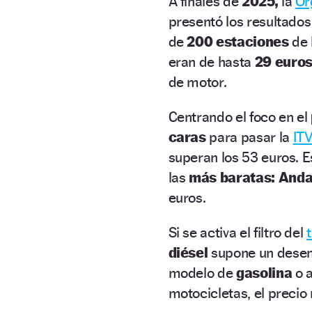
A finales de
2025,
la
Or
presentó los resultado
de
200 estaciones
de 
eran de hasta
29 euros
de motor.
Centrando el foco en el
caras
para pasar la
IT
superan los 53 euros. E
las
más baratas: Anda
euros.
Si se activa el filtro del
diésel
supone un dese
modelo de
gasolina
o 
motocicletas, el precio