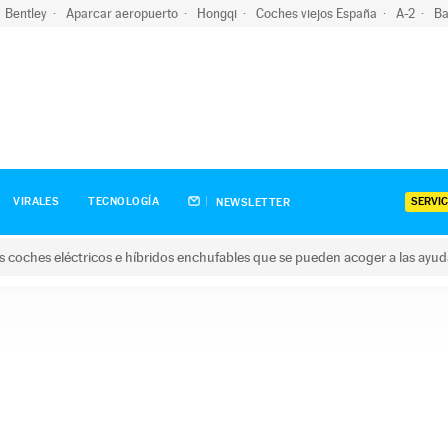
Bentley
Aparcar aeropuerto
Hongqi
Coches viejos España
A-2
Ba
SERVIC
VIRALES
TECNOLOGÍA
NEWSLETTER
s coches eléctricos e híbridos enchufables que se pueden acoger a las ayu
hes eléctricos e híbridos enchufables que se pueden acoger a la