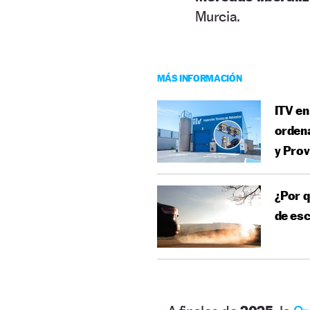
Murcia.
MÁS INFORMACIÓN
ITV en
ordena
y Prov
¿Por q
de esc