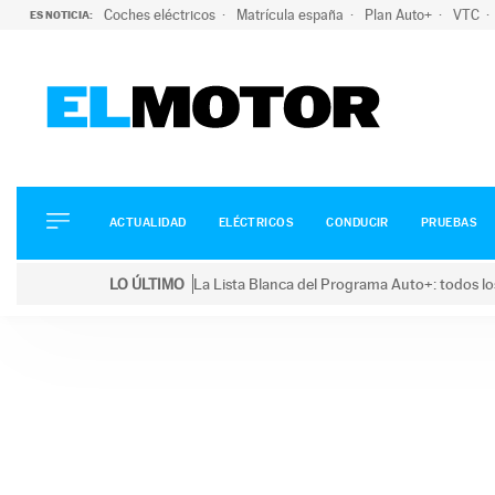
Coches eléctricos
Matrícula españa
Plan Auto+
VTC
ES NOTICIA:
ACTUALIDAD
ELÉCTRICOS
CONDUCIR
ACTUALIDAD
ELÉCTRICOS
CONDUCIR
PRUEBAS
PRUEBAS
Saltar
VIRALES
LO ÚLTIMO
La Lista Blanca del Programa Auto+: todos lo
al
PODCAST
LO ÚLTIMO
La Lista Blanca del Programa Auto+: todos los coc
contenido
MOTOS
TECNOLOGÍA
SUPERCOCHES
MOTORTV
PREMIOS
SERVICIOS