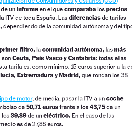
ganización de Consumidores y Usuarios (OCU)
s de un
informe
en el que
comparaba
los
precios
la ITV de toda España. Las
diferencias
de tarifas
,
dependiendo de la comunidad autónoma y del tip
primer filtro,
la
comunidad autónoma,
las
más
V
son
Ceuta, País Vasco y Cantabria:
todas ellas
sta tarifa es, como mínimo, 15 euros superior a la d
lucía, Extremadura y Madrid,
que rondan los 38
tipo de motor
, de media, pasar la ITV a un
coche
mbolso de
50,71 euros
frente a los
43,75
de un
a los
39,89
de un
eléctrico.
En el caso de las
 medio es de 27,88 euros.