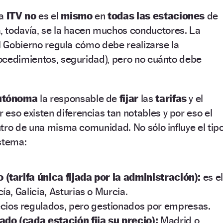
la
ITV no
es el
mismo
en
todas las estaciones
de
, todavía, se la hacen muchos conductores. La
el Gobierno regula cómo debe realizarse la
ocedimientos, seguridad), pero no cuánto debe
utónoma
la responsable de
fijar
las
tarifas
y el
r eso existen diferencias tan notables y por eso el
tro de una misma comunidad. No sólo influye el tip
stema:
(tarifa única fijada por la administración):
es e
a, Galicia, Asturias o Murcia.
cios regulados, pero gestionados por empresas.
ado (cada estación fija su precio):
Madrid o