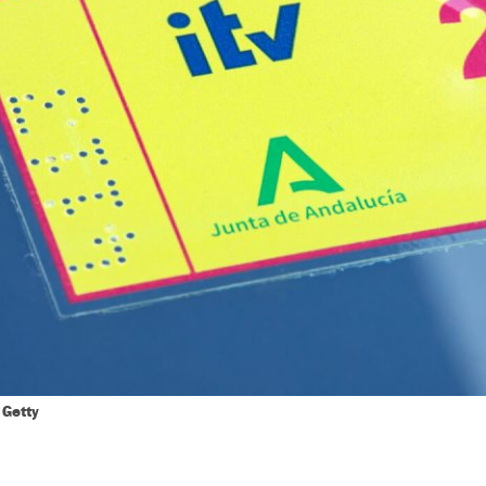
Getty
|