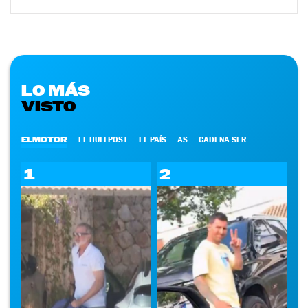
LO MÁS
VISTO
ELMOTOR
EL HUFFPOST
EL PAÍS
AS
CADENA SER
1
2