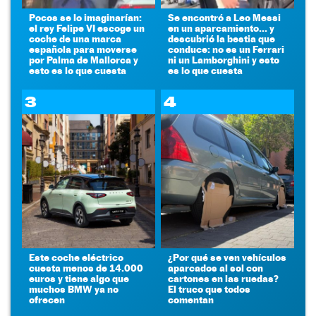
Pocos se lo imaginarían:
Se encontró a Leo Messi
el rey Felipe VI escoge un
en un aparcamiento... y
coche de una marca
descubrió la bestia que
española para moverse
conduce: no es un Ferrari
por Palma de Mallorca y
ni un Lamborghini y esto
esto es lo que cuesta
es lo que cuesta
3
4
Este coche eléctrico
¿Por qué se ven vehículos
cuesta menos de 14.000
aparcados al sol con
euros y tiene algo que
cartones en las ruedas?
muchos BMW ya no
El truco que todos
ofrecen
comentan