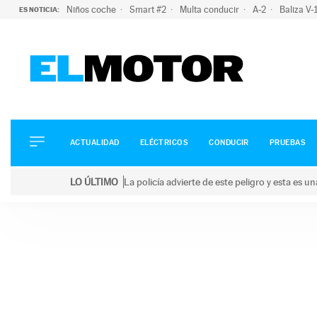
Niños coche
Smart #2
Multa conducir
A-2
Baliza V
ES NOTICIA:
ACTUALIDAD
ELÉCTRICOS
CONDUCIR
ACTUALIDAD
ELÉCTRICOS
CONDUCIR
PRUEBAS
PRUEBAS
Saltar
VIRALES
LO ÚLTIMO
La policía advierte de este peligro y esta es 
al
PODCAST
LO ÚLTIMO
La policía advierte de este peligro y esta es una bu
contenido
MOTOS
TECNOLOGÍA
SUPERCOCHES
MOTORTV
PREMIOS
SERVICIOS