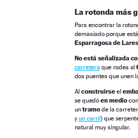
La rotonda más g
Para encontrar la roto
demasiado porque está
Esparragosa de Lares
No está señalizada co
carretera
que rodea al
dos puentes que unen l
Al
construirse
el
emba
se quedó
en medio
com
un
tramo
de la carrete
y
un carril
) que serpent
natural muy singular.