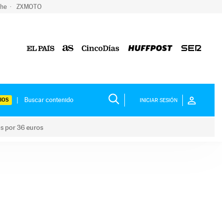
che
ZXMOTO
IOS
INICIAR SESIÓN
os por 36 euros
los niños por 36 euros