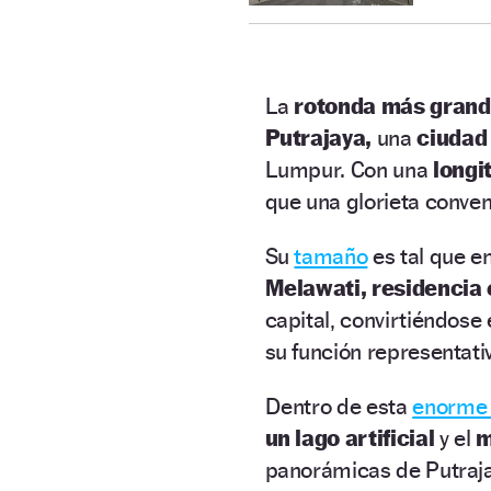
La
rotonda más gran
Putrajaya,
una
ciuda
Lumpur. Con una
longi
que una glorieta conven
Su
tamaño
es tal que e
Melawati,
residencia 
capital, convirtiéndose
su función representati
Dentro de esta
enorme 
un lago artificial
y el
m
panorámicas de Putraj