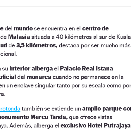
de
del
mundo
se encuentra en el
centro de
d
de
Malasia
situada a 40 kilómetros al sur de Kuala
tud
de
3,5 kilómetros,
destaca por ser mucho más
cional.
n su
interior alberga
el
Palacio Real Istana
oficial
del
monarca
cuando no permanece en la
 en un enclave singular tanto por su escala como po
va.
rotonda
también se extiende un
amplio parque co
onumento Mercu Tanda,
que ofrece vistas
aya. Además, alberga el
exclusivo Hotel Putrajaya