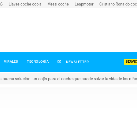
-16
Llaves coche copia
Messi coche
Leapmotor
Cristiano Ronaldo co
SERVIC
VIRALES
TECNOLOGÍA
NEWSLETTER
una buena solución: un cojín para el coche que puede salvar la vida de los niñ
ena solución: un cojín para el coche que puede salvar la vida de 