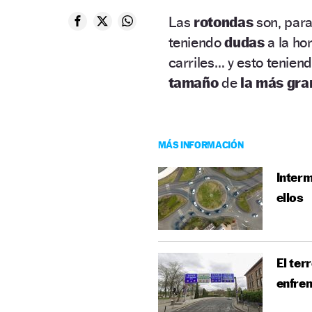
Las
rotondas
son, par
teniendo
dudas
a la ho
carriles… y esto tenien
tamaño
de
la más gr
MÁS INFORMACIÓN
Interm
ellos
El ter
enfren