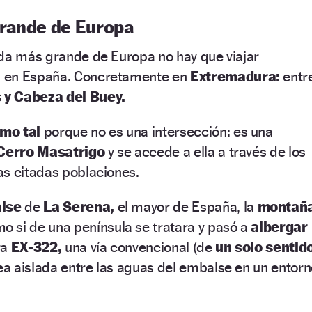
rande de Europa
nda más grande de Europa no hay que viajar
 en España. Concretamente en
Extremadura:
entr
 y Cabeza del Buey.
mo tal
porque no es una intersección: es una
Cerro Masatrigo
y se accede a ella a través de los
as citadas poblaciones.
lse
de
La Serena,
el mayor de España, la
montañ
o si de una península se tratara y pasó a
albergar
ra
EX-322,
una vía convencional (de
un solo sentid
ea aislada entre las aguas del embalse en un entor