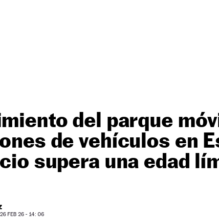
imiento del parque móvi
lones de vehículos en E
rcio supera una edad lí
Z
6 FEB 26 - 14: 06