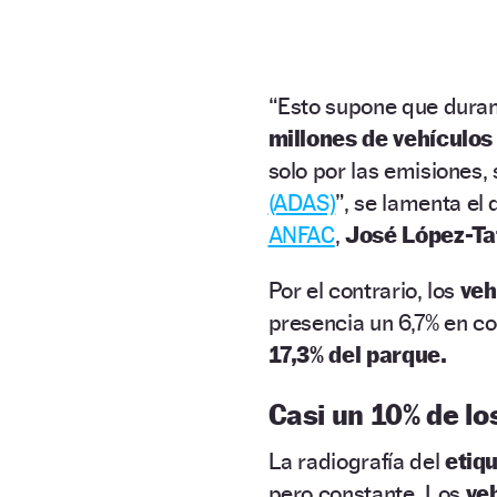
“Esto supone que duran
millones de vehículo
solo por las emisiones, 
(ADAS)
”, se lamenta el 
ANFAC
,
José López-Taf
Por el contrario, los
veh
presencia un 6,7% en c
17,3% del parque.
Casi un 10% de lo
La radiografía del
etiq
pero constante. Los
veh