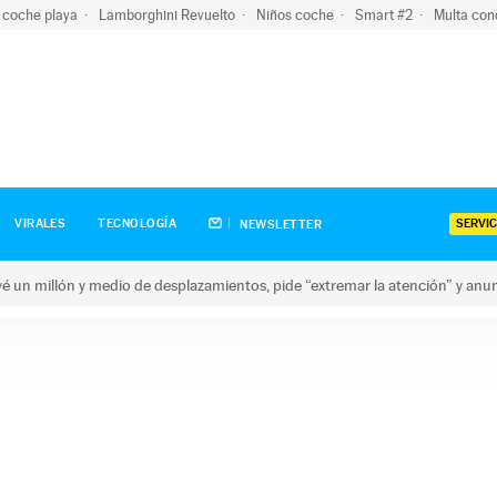
 coche playa
Lamborghini Revuelto
Niños coche
Smart #2
Multa con
SERVIC
VIRALES
TECNOLOGÍA
NEWSLETTER
revé un millón y medio de desplazamientos, pide “extremar la atención” y anu
n millón y medio de desplazamientos, pide “extremar la atención”