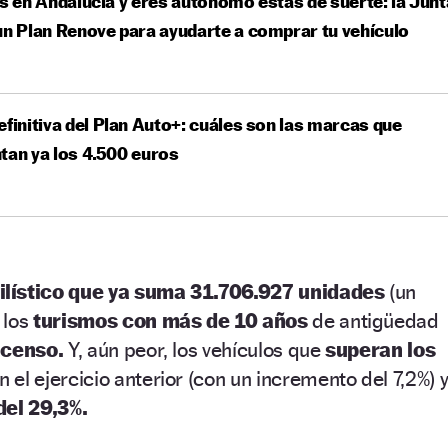
es en Andalucía y eres autónomo estás de suerte: la Junt
un Plan Renove para ayudarte a comprar tu vehículo
efinitiva del Plan Auto+: cuáles son las marcas que
tan ya los 4.500 euros
lístico que ya suma 31.706.927 unidades
(un
 los
turismos con más de 10 años
de antigüedad
 censo.
Y, aún peor, los vehículos que
superan los
 el ejercicio anterior (con un incremento del 7,2%) 
del 29,3%.