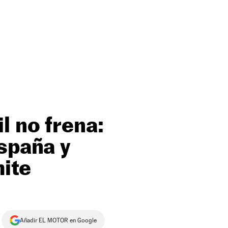
l no frena:
spaña y
mite
Añadir EL MOTOR en Google