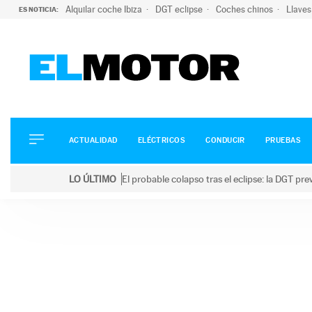
Alquilar coche Ibiza
DGT eclipse
Coches chinos
Llaves
ES NOTICIA:
ACTUALIDAD
ELÉCTRICOS
CONDUCIR
ACTUALIDAD
ELÉCTRICOS
CONDUCIR
PRUEBAS
PRUEBAS
Saltar
VIRALES
LO ÚLTIMO
El probable colapso tras el eclipse: la DGT p
al
PODCAST
LO ÚLTIMO
El probable colapso tras el eclipse: la DGT prevé u
contenido
MOTOS
TECNOLOGÍA
SUPERCOCHES
MOTORTV
PREMIOS
SERVICIOS