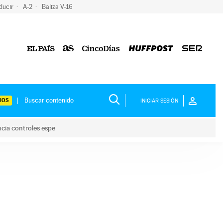
ducir
A-2
Baliza V-16
IOS
INICIAR SESIÓN
ncia controles espe
 y anuncia controles espe