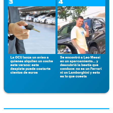
3
4
La OCU lanza un aviso a
Se encontró a Leo Messi
quienes alquilen un coche
en un aparcamiento... y
este verano: este
descubrió la bestia que
despiste puede costarte
conduce: no es un Ferrari
cientos de euros
ni un Lamborghini y esto
es lo que cuesta