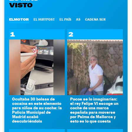
VISTO
ELMOTOR
EL HUFFPOST
EL PAÍS
AS
CADENA SER
1
2
Ocultaba 30 bolsas de
Pocos se lo imaginarían:
cocaína en este elemento
el rey Felipe VI escoge un
para niños de su coche: la
coche de una marca
Policía Municipal de
española para moverse
Madrid acabó
por Palma de Mallorca y
descubriéndola
esto es lo que cuesta