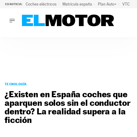
Coches eléctricos
Matrícula españa
Plan Auto+
VTC
ES NOTICIA:
LO ÚLTIMO
La Lista Blanca del Programa Auto+: todos los coches eléct
LO ÚLTIMO
La Lista Blanca del Programa Auto+: todos los coches eléctr
ACTUALIDAD
ELÉCTRICOS
CONDUCIR
PRUEBAS
Saltar
VIRALES
al
TECNOLOGÍA
PODCAST
contenido
¿Existen en España coches que
MOTOS
aparquen solos sin el conductor
TECNOLOGÍA
dentro? La realidad supera a la
SUPERCOCHES
MOTORTV
ficción
PREMIOS
SERVICIOS