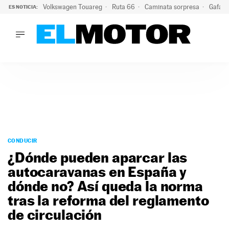
Volkswagen Touareg
Ruta 66
Caminata sorpresa
Gafas 
ES NOTICIA:
LO ÚLTIMO
Ni se te ocurra usar las gafas del eclipse al volante: el moti
LO ÚLTIMO
Ni se te ocurra usar las gafas del eclipse al volante: el motiv
ACTUALIDAD
ELÉCTRICOS
CONDUCIR
PRUEBAS
Saltar
VIRALES
al
CONDUCIR
PODCAST
contenido
¿Dónde pueden aparcar las
MOTOS
autocaravanas en España y
TECNOLOGÍA
dónde no? Así queda la norma
SUPERCOCHES
MOTORTV
tras la reforma del reglamento
PREMIOS
de circulación
SERVICIOS