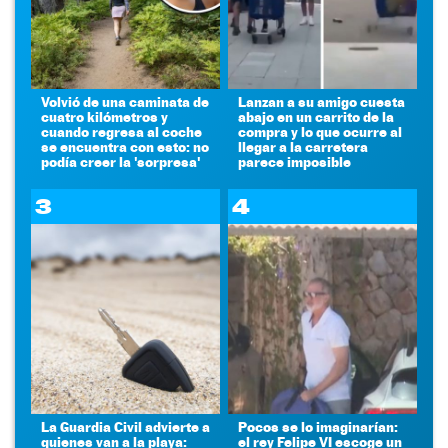
Volvió de una caminata de
Lanzan a su amigo cuesta
cuatro kilómetros y
abajo en un carrito de la
cuando regresa al coche
compra y lo que ocurre al
se encuentra con esto: no
llegar a la carretera
podía creer la 'sorpresa'
parece imposible
3
4
La Guardia Civil advierte a
Pocos se lo imaginarían:
quienes van a la playa:
el rey Felipe VI escoge un