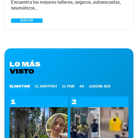
Encuentra los mejores talleres, seguros, autoescuelas,
neumáticos…
BUSCAR
LO MÁS
VISTO
ELMOTOR
EL HUFFPOST
EL PAÍS
AS
CADENA SER
1
2