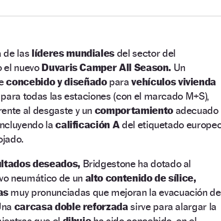
 de las
líderes mundiales
del sector del
o el nuevo
Duvaris Camper All Season.
Un
te
concebido y diseñado
para
vehículos vivienda
 para todas las estaciones (con el marcado M+S),
rente al desgaste y un
comportamiento
adecuado
 incluyendo la
calificación A
del etiquetado europe
ojado.
ultados deseados,
Bridgestone ha dotado al
vo neumático de un
alto contenido de sílice,
as
muy pronunciadas que mejoran la evacuación de
 Una
carcasa doble reforzada
sirve para alargar la
mientras que el
dibujo
ha sido concebido, en el