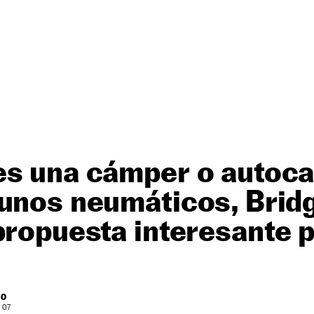
es una cámper o autoca
 unos neumáticos, Brid
propuesta interesante p
RO
: 07