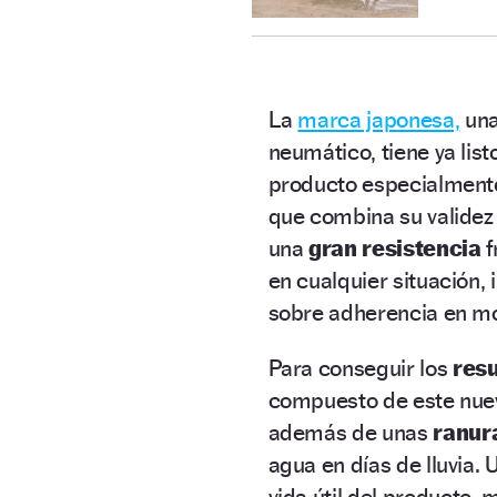
La
marca japonesa,
una
neumático, tiene ya list
producto especialmen
que combina su validez
una
gran resistencia
f
en cualquier situación,
sobre adherencia en m
Para conseguir los
res
compuesto de este nue
además de unas
ranur
agua en días de lluvia.
vida útil del producto, 