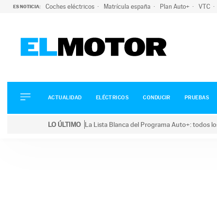
Coches eléctricos
Matrícula españa
Plan Auto+
VTC
ES NOTICIA:
ACTUALIDAD
ELÉCTRICOS
CONDUCIR
ACTUALIDAD
ELÉCTRICOS
CONDUCIR
PRUEBAS
PRUEBAS
Saltar
VIRALES
LO ÚLTIMO
La Lista Blanca del Programa Auto+: todos lo
al
PODCAST
LO ÚLTIMO
La Lista Blanca del Programa Auto+: todos los coc
contenido
MOTOS
TECNOLOGÍA
SUPERCOCHES
MOTORTV
PREMIOS
SERVICIOS