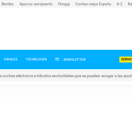
Bentley
Aparcar aeropuerto
Hongqi
Coches viejos España
A-2
Ba
SERVIC
VIRALES
TECNOLOGÍA
NEWSLETTER
s coches eléctricos e híbridos enchufables que se pueden acoger a las ayu
hes eléctricos e híbridos enchufables que se pueden acoger a la