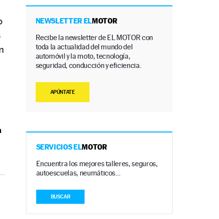
o
NEWSLETTER EL
MOTOR
s
Recibe la newsletter de EL MOTOR con
toda la actualidad del mundo del
n
automóvil y la moto, tecnología,
seguridad, conducción y eficiencia.
APÚNTATE
a
SERVICIOS EL
MOTOR
Encuentra los mejores talleres, seguros,
autoescuelas, neumáticos…
BUSCAR