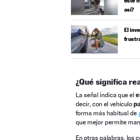
este m
así?
El inv
frustr
¿Qué significa r
La señal indica que el
e
decir, con el vehículo
pa
forma más habitual de
que mejor permite mante
En otras palabras, los