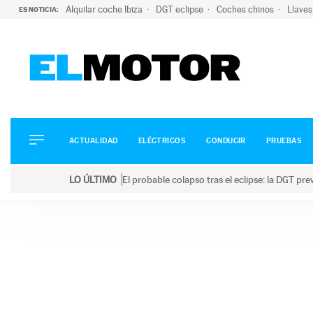
Alquilar coche Ibiza
DGT eclipse
Coches chinos
Llaves
ES NOTICIA:
ACTUALIDAD
ELÉCTRICOS
CONDUCIR
ACTUALIDAD
ELÉCTRICOS
CONDUCIR
PRUEBAS
PRUEBAS
Saltar
VIRALES
LO ÚLTIMO
El probable colapso tras el eclipse: la DGT p
al
PODCAST
LO ÚLTIMO
El probable colapso tras el eclipse: la DGT prevé u
contenido
MOTOS
TECNOLOGÍA
SUPERCOCHES
MOTORTV
PREMIOS
SERVICIOS