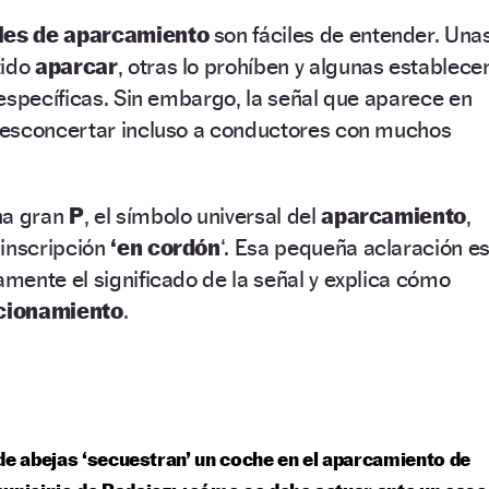
les de aparcamiento
son fáciles de entender. Una
tido
aparcar
, otras lo prohíben y algunas establece
específicas. Sin embargo, la señal que aparece en
desconcertar incluso a conductores con muchos
na gran
P
, el símbolo universal del
aparcamiento
,
 inscripción
‘en cordón
‘. Esa pequeña aclaración e
ente el significado de la señal y explica cómo
cionamiento
.
de abejas ‘secuestran’ un coche en el aparcamiento de