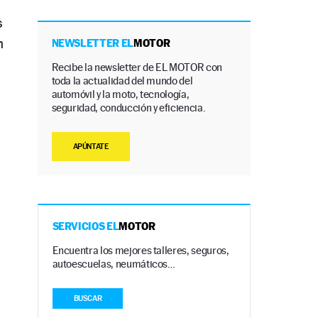
s
n
NEWSLETTER EL
MOTOR
Recibe la newsletter de EL MOTOR con
toda la actualidad del mundo del
automóvil y la moto, tecnología,
seguridad, conducción y eficiencia.
APÚNTATE
s
SERVICIOS EL
MOTOR
Encuentra los mejores talleres, seguros,
autoescuelas, neumáticos…
BUSCAR