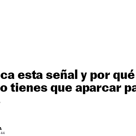
ica esta señal y por qu
 tienes que aparcar pa
s
A
: 44