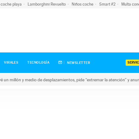
 coche playa
Lamborghini Revuelto
Niños coche
Smart #2
Multa con
SERVIC
VIRALES
TECNOLOGÍA
NEWSLETTER
revé un millón y medio de desplazamientos, pide “extremar la atención” y anu
n millón y medio de desplazamientos, pide “extremar la atención”