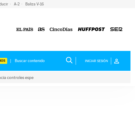
ducir
A-2
Baliza V-16
IOS
INICIAR SESIÓN
ncia controles espe
 y anuncia controles espe