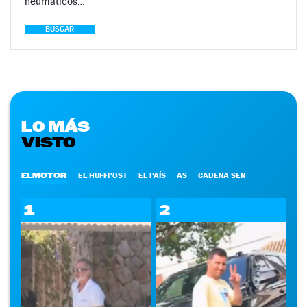
neumáticos…
BUSCAR
LO MÁS
VISTO
ELMOTOR
EL HUFFPOST
EL PAÍS
AS
CADENA SER
1
2