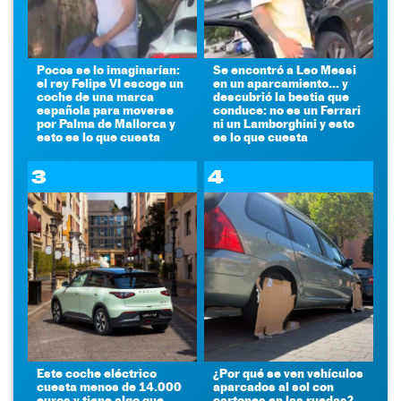
Pocos se lo imaginarían:
Se encontró a Leo Messi
el rey Felipe VI escoge un
en un aparcamiento... y
coche de una marca
descubrió la bestia que
española para moverse
conduce: no es un Ferrari
por Palma de Mallorca y
ni un Lamborghini y esto
esto es lo que cuesta
es lo que cuesta
3
4
Este coche eléctrico
¿Por qué se ven vehículos
cuesta menos de 14.000
aparcados al sol con
euros y tiene algo que
cartones en las ruedas?