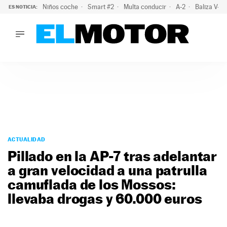
Niños coche
Smart #2
Multa conducir
A-2
Baliza V-1
ES NOTICIA:
LO ÚLTIMO
El probable colapso tras el eclipse: la DGT prevé un millón 
LO ÚLTIMO
El probable colapso tras el eclipse: la DGT prevé un millón 
ACTUALIDAD
ELÉCTRICOS
CONDUCIR
PRUEBAS
Saltar
VIRALES
al
ACTUALIDAD
PODCAST
contenido
Pillado en la AP-7 tras adelantar
MOTOS
a gran velocidad a una patrulla
TECNOLOGÍA
camuflada de los Mossos:
SUPERCOCHES
MOTORTV
llevaba drogas y 60.000 euros
PREMIOS
SERVICIOS