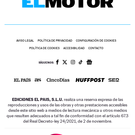
AVISO LEGAL
POLÍTICA DE PRIVACIDAD
CONFIGURACIÓN DE COOKIES
POLÍTICA DE COOKIES
ACCESIBILIDAD
CONTACTO
SÍGUENOS:
EDICIONES EL PAIS, S.L.U.
realiza una reserva expresa de las
reproducciones y usos de las obras y otras prestaciones accesibles
desde este sitio web a medios de lectura mecánica u otros medios
que resulten adecuados a tal fin de conformidad con el artículo 67.3
del Real Decreto-ley 24/2021, de 2 de noviembre.