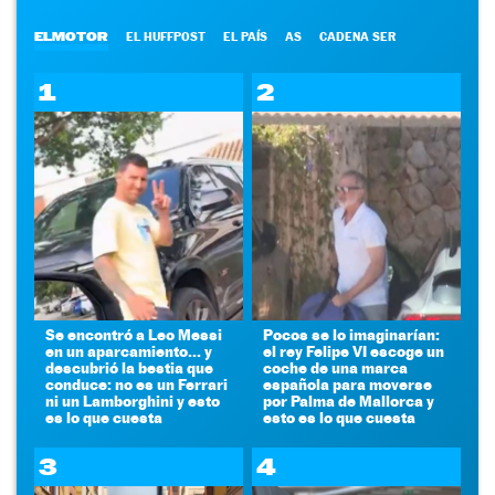
ELMOTOR
EL HUFFPOST
EL PAÍS
AS
CADENA SER
1
2
Se encontró a Leo Messi
Pocos se lo imaginarían:
en un aparcamiento... y
el rey Felipe VI escoge un
descubrió la bestia que
coche de una marca
conduce: no es un Ferrari
española para moverse
ni un Lamborghini y esto
por Palma de Mallorca y
es lo que cuesta
esto es lo que cuesta
3
4