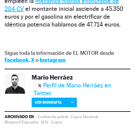
empleen la
mecánica híbrida enchufable de
204 CV
el montante inicial asciende a 45.350
euros y por el gasolina sin electrificar de
idéntica potencia hablamos de 47.714 euros.
Sigue toda la información de EL MOTOR desde
Facebook
,
X
o
Instagram
Mario Herráez
Perfil de Mario Herráez en
Twitter
VER BIOGRAFÍA
ARCHIVADO EN
Coches de policía
·
Cupra Terramar
·
Mossos d'Esquadra
·
SUV
·
Cupra