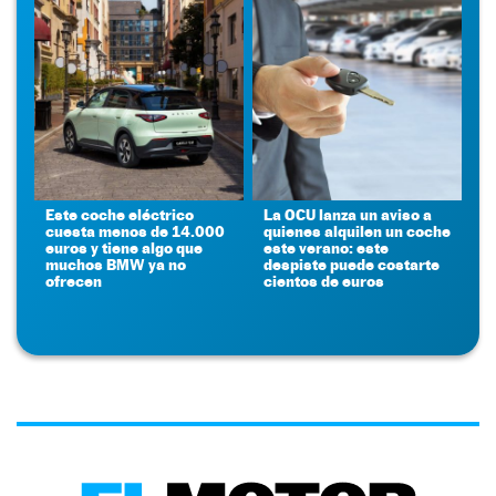
Este coche eléctrico
La OCU lanza un aviso a
cuesta menos de 14.000
quienes alquilen un coche
euros y tiene algo que
este verano: este
muchos BMW ya no
despiste puede costarte
ofrecen
cientos de euros