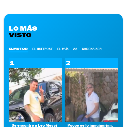
LO MÁS
VISTO
ELMOTOR
EL HUFFPOST
EL PAÍS
AS
CADENA SER
1
2
Se encontró a Leo Messi
Pocos se lo imaginarían: