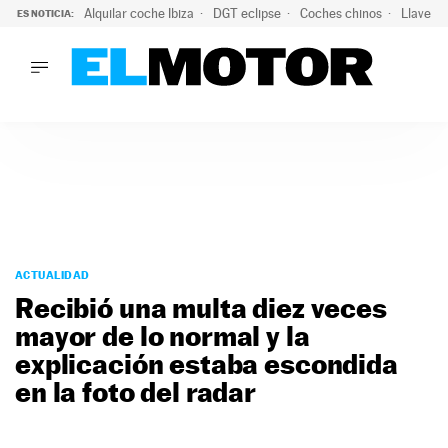
Alquilar coche Ibiza
DGT eclipse
Coches chinos
Llaves 
ES NOTICIA:
LO ÚLTIMO
Hongqi prepara su desembarco en España: SUV eléctricos c
LO ÚLTIMO
Hongqi prepara su desembarco en España: SUV eléctricos c
ACTUALIDAD
ELÉCTRICOS
CONDUCIR
PRUEBAS
Saltar
VIRALES
al
ACTUALIDAD
PODCAST
contenido
Recibió una multa diez veces
MOTOS
mayor de lo normal y la
TECNOLOGÍA
explicación estaba escondida
SUPERCOCHES
MOTORTV
en la foto del radar
PREMIOS
SERVICIOS