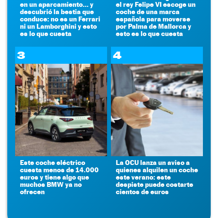
en un aparcamiento... y
el rey Felipe VI escoge un
descubrió la bestia que
coche de una marca
conduce: no es un Ferrari
española para moverse
ni un Lamborghini y esto
por Palma de Mallorca y
es lo que cuesta
esto es lo que cuesta
3
4
Este coche eléctrico
La OCU lanza un aviso a
cuesta menos de 14.000
quienes alquilen un coche
euros y tiene algo que
este verano: este
muchos BMW ya no
despiste puede costarte
ofrecen
cientos de euros