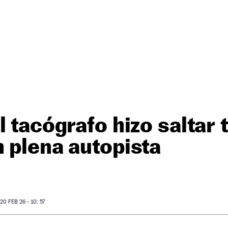
l tacógrafo hizo saltar 
 plena autopista
0 FEB 26 - 10: 57