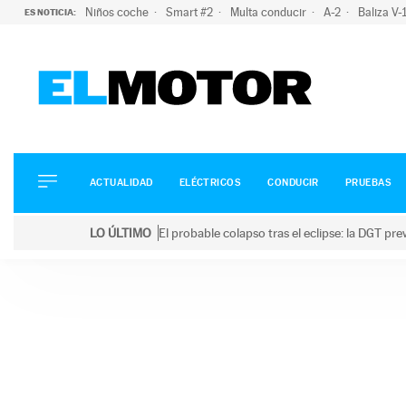
Niños coche
Smart #2
Multa conducir
A-2
Baliza V
ES NOTICIA:
ACTUALIDAD
ELÉCTRICOS
CONDUCIR
ACTUALIDAD
ELÉCTRICOS
CONDUCIR
PRUEBAS
PRUEBAS
Saltar
VIRALES
LO ÚLTIMO
El probable colapso tras el eclipse: la DGT p
al
PODCAST
LO ÚLTIMO
El probable colapso tras el eclipse: la DGT prevé u
contenido
MOTOS
TECNOLOGÍA
SUPERCOCHES
MOTORTV
PREMIOS
SERVICIOS