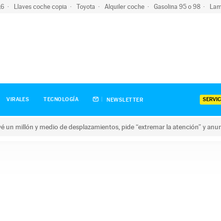
-16
Llaves coche copia
Toyota
Alquiler coche
Gasolina 95 o 98
Lam
SERVIC
VIRALES
TECNOLOGÍA
NEWSLETTER
revé un millón y medio de desplazamientos, pide “extremar la atención” y anu
n millón y medio de desplazamientos, pide “extremar la atención”