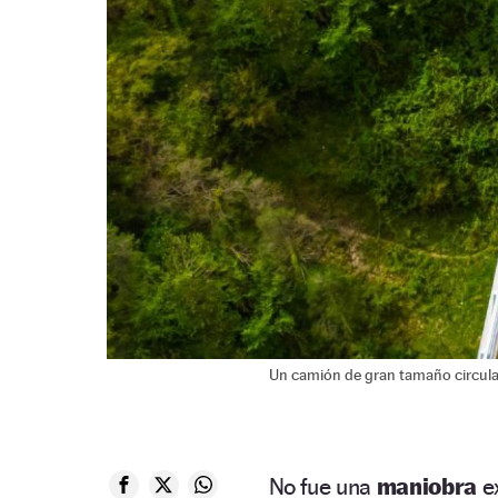
Un camión de gran tamaño circula 
No fue una
maniobra
e