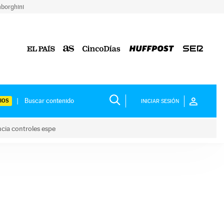
borghini
IOS
INICIAR SESIÓN
ncia controles espe
 y anuncia controles espe