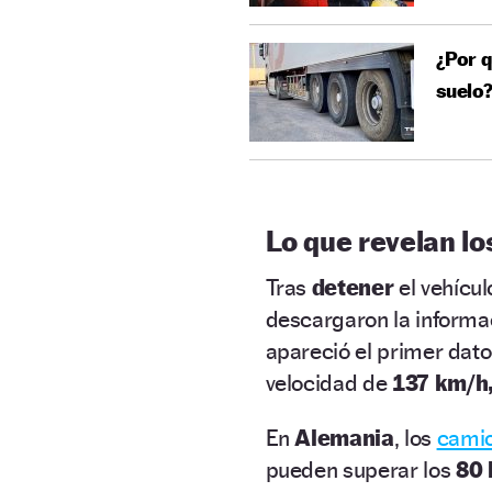
¿Por q
suelo?
Lo que revelan l
Tras
detener
el vehícul
descargaron la informac
apareció el primer dat
velocidad de
137 km/h
En
Alemania
, los
cami
pueden superar los
80