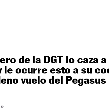
tero de la DGT lo caza 
 le ocurre esto a su co
leno vuelo del Pegasus
O
: 30