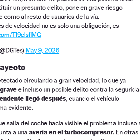
tuir un presunto delito, pone en grave riesgo
 como al resto de usuarios de la vía.
es de velocidad no es solo una obligación, es
.com/TI9cIsfIMG
o (@DGTes)
May 9, 2026
rayecto
etectado circulando a gran velocidad, lo que ya
 grave
e incluso un posible delito contra la segurid
rendente llegó después
, cuando el vehículo
ma evidente.
e salía del coche hacía visible el problema incluso 
punta a una
avería en el turbocompresor
. En otras