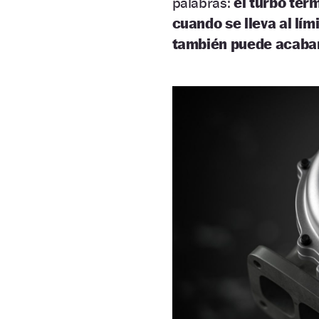
palabras:
el turbo te
cuando se lleva al lím
también puede acabar