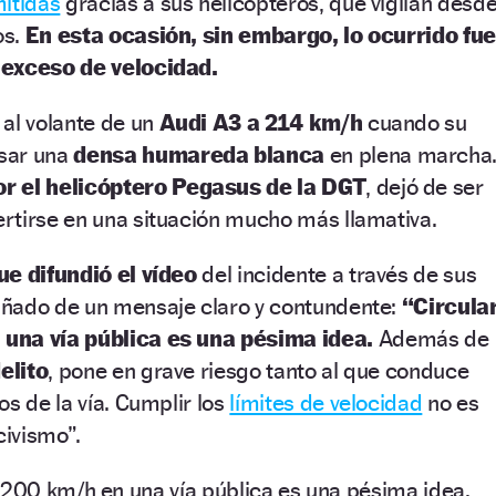
mitidas
gracias a sus helicópteros, que vigilan desd
os.
En esta ocasión, sin embargo, lo ocurrido fue
 exceso de velocidad.
al volante de un
Audi A3 a 214 km/h
cuando su
sar una
densa humareda blanca
en plena marcha
r el helicóptero
Pegasus de la DGT
, dejó de ser
rtirse en una situación mucho más llamativa.
ue difundió el vídeo
del incidente a través de sus
ñado de un mensaje claro y contundente:
“Circula
una vía pública es una pésima idea.
Además de
elito
, pone en grave riesgo tanto al que conduce
os de la vía. Cumplir los
límites de velocidad
no es
civismo”.
e 200 km/h en una vía pública es una pésima idea.