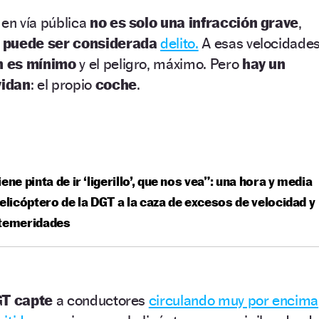
h
en vía pública
no es solo una infracción grave
,
 puede ser considerada
delito.
A esas velocidades
n es mínimo
y el peligro, máximo. Pero
hay un
vidan
: el propio
coche
.
iene pinta de ir ‘ligerillo’, que nos vea”: una hora y media
helicóptero de la DGT a la caza de excesos de velocidad y
 temeridades
T capte
a conductores
circulando muy por encima