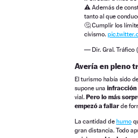
⚠️ Además de consti
tanto al que conduce
🤔 Cumplir los límit
civismo.
pic.twitter
— Dir. Gral. Tráfic
Avería en pleno t
El turismo había sido d
supone una
infracción
vial.
Pero lo más sorp
empezó a fallar
de for
La cantidad de
humo
qu
gran distancia. Todo a