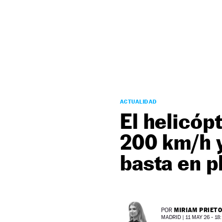
NEWSLETTER
SÍGUENOS
ACTUALIDAD
El helicóp
200 km/h y
basta en p
MIRIAM PRIET
POR
MADRID |
11 MAY 26 - 18