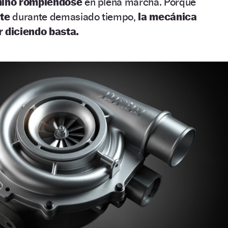
rminó rompiéndose
en plena marcha. Porque
ite
durante demasiado tiempo,
la mecánica
 diciendo basta.