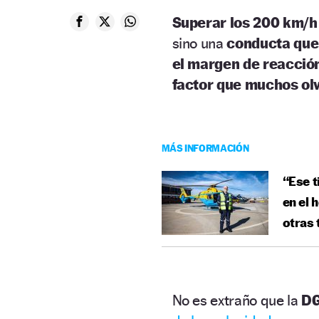
Superar los 200 km/
sino una
conducta que
el margen de reacció
factor que muchos ol
MÁS INFORMACIÓN
“Ese t
en el 
otras
No es extraño que la
DG