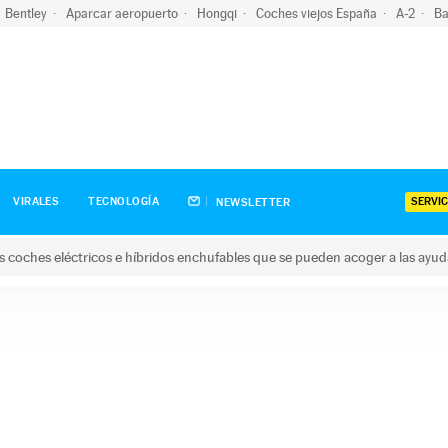
Bentley
Aparcar aeropuerto
Hongqi
Coches viejos España
A-2
Ba
SERVIC
VIRALES
TECNOLOGÍA
NEWSLETTER
s coches eléctricos e híbridos enchufables que se pueden acoger a las ayu
hes eléctricos e híbridos enchufables que se pueden acoger a la