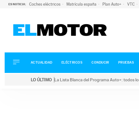
Coches eléctricos
Matrícula españa
Plan Auto+
VTC
ES NOTICIA:
ACTUALIDAD
ELÉCTRICOS
CONDUCIR
ACTUALIDAD
ELÉCTRICOS
CONDUCIR
PRUEBAS
PRUEBAS
Saltar
VIRALES
LO ÚLTIMO
La Lista Blanca del Programa Auto+: todos lo
al
PODCAST
LO ÚLTIMO
La Lista Blanca del Programa Auto+: todos los coc
contenido
MOTOS
TECNOLOGÍA
SUPERCOCHES
MOTORTV
PREMIOS
SERVICIOS