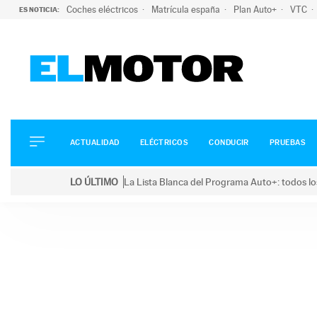
Coches eléctricos
Matrícula españa
Plan Auto+
VTC
ES NOTICIA:
ACTUALIDAD
ELÉCTRICOS
CONDUCIR
ACTUALIDAD
ELÉCTRICOS
CONDUCIR
PRUEBAS
PRUEBAS
Saltar
VIRALES
LO ÚLTIMO
La Lista Blanca del Programa Auto+: todos lo
al
PODCAST
LO ÚLTIMO
La Lista Blanca del Programa Auto+: todos los coc
contenido
MOTOS
TECNOLOGÍA
SUPERCOCHES
MOTORTV
PREMIOS
SERVICIOS