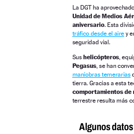
La DGT ha aprovechado l
Unidad de Medios Aé
aniversario
. Esta divi
tráfico desde el aire
y e
seguridad vial.
Sus
helicópteros
, equ
Pegasus
, se han conve
maniobras temerarias
q
tierra. Gracias a esta t
comportamientos de 
terrestre resulta más 