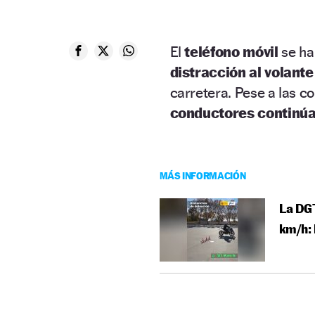
El
teléfono móvil
se ha
distracción al volante
carretera. Pese a las c
conductores continúan
MÁS INFORMACIÓN
La DGT
km/h: 