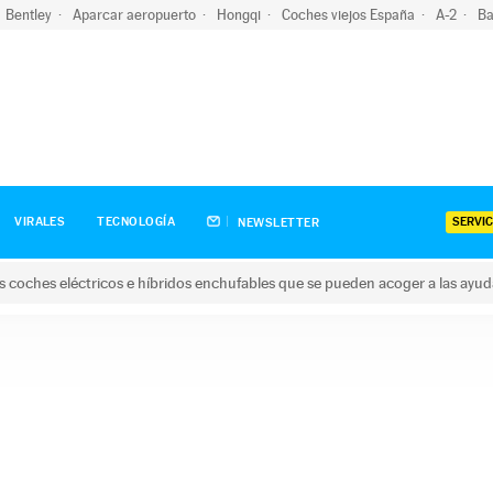
Bentley
Aparcar aeropuerto
Hongqi
Coches viejos España
A-2
Ba
SERVIC
VIRALES
TECNOLOGÍA
NEWSLETTER
s coches eléctricos e híbridos enchufables que se pueden acoger a las ayu
hes eléctricos e híbridos enchufables que se pueden acoger a la