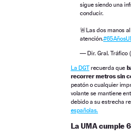
sigue siendo una in
conducir.
🚨Las dos manos al v
atención.
#65Años
— Dir. Gral. Tráfic
La DGT
recuerda que
b
recorrer metros sin c
peatón o cualquier impre
volante se mantiene en
debido a su estrecha re
españolas.
La UMA cumple 6