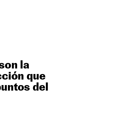
son la
cción que
puntos del