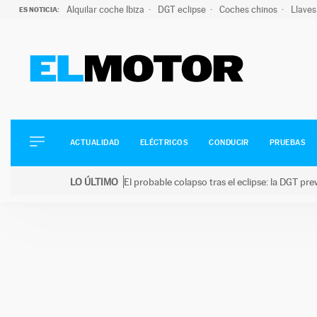
Alquilar coche Ibiza
DGT eclipse
Coches chinos
Llaves
ES NOTICIA:
ACTUALIDAD
ELÉCTRICOS
CONDUCIR
ACTUALIDAD
ELÉCTRICOS
CONDUCIR
PRUEBAS
PRUEBAS
Saltar
VIRALES
LO ÚLTIMO
El probable colapso tras el eclipse: la DGT p
al
PODCAST
LO ÚLTIMO
El probable colapso tras el eclipse: la DGT prevé u
contenido
MOTOS
TECNOLOGÍA
SUPERCOCHES
MOTORTV
PREMIOS
SERVICIOS