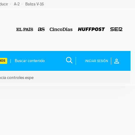
ducir
A-2
Baliza V-16
IOS
INICIAR SESIÓN
ncia controles espe
 y anuncia controles espe