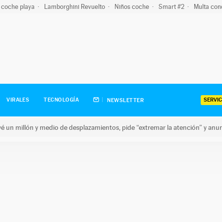
 coche playa
Lamborghini Revuelto
Niños coche
Smart #2
Multa con
SERVIC
VIRALES
TECNOLOGÍA
NEWSLETTER
revé un millón y medio de desplazamientos, pide “extremar la atención” y anu
n millón y medio de desplazamientos, pide “extremar la atención”