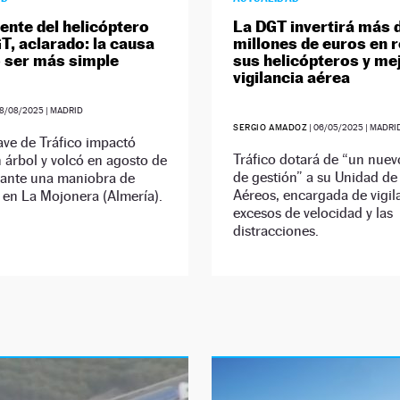
dente del helicóptero
La DGT invertirá más 
GT, aclarado: la causa
millones de euros en 
 ser más simple
sus helicópteros y mej
vigilancia aérea
8/08/2025
| MADRID
SERGIO AMADOZ
|
06/05/2025
| MADRI
ve de Tráfico impactó
Tráfico dotará de “un nue
 árbol y volcó en agosto de
de gestión” a su Unidad d
ante una maniobra de
Aéreos, encargada de vigila
e en La Mojonera (Almería).
excesos de velocidad y las
distracciones.