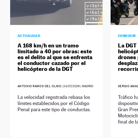
ACTUALIDAD
CONDUCIR
A 168 km/h en un tramo
La DGT 
limitado a 40 por obras: este
helicóp
es el delito al que se enfrenta
drones 
el conductor cazado por el
desplaz
helicóptero de la DGT
recorri
ANTONIO RAMOS DEL OLMO
|
24/07/2026
| MADRID
SERGIO AMA
La velocidad registrada rebasa los
Tráfico 
límites establecidos por el Código
dispositi
Penal para este tipo de conductas.
Gran Pre
Motocicli
final de l