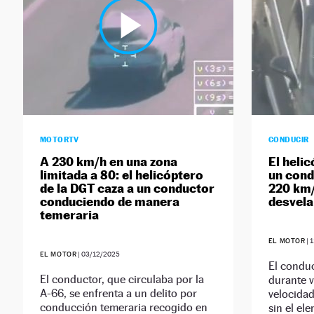
MOTORTV
CONDUCIR
A 230 km/h en una zona
El helic
limitada a 80: el helicóptero
un cond
de la DGT caza a un conductor
220 km/
conduciendo de manera
desvela 
temeraria
EL MOTOR
|
1
EL MOTOR
|
03/12/2025
El conduc
El conductor, que circulaba por la
durante v
A-66, se enfrenta a un delito por
velocidad
conducción temeraria recogido en
sin el el