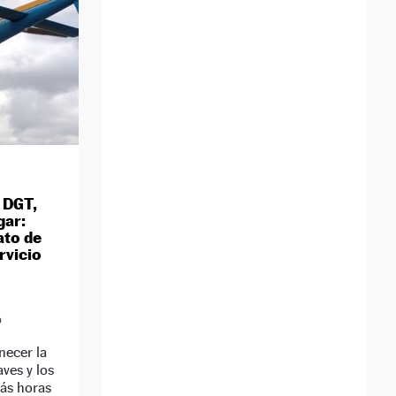
 DGT,
gar:
ato de
rvicio
D
necer la
aves y los
más horas