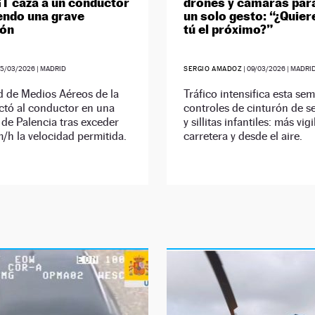
GT caza a un conductor
drones y cámaras para
ndo una grave
un solo gesto: “¿Quier
ión
tú el próximo?”
25/03/2026
| MADRID
SERGIO AMADOZ
|
09/03/2026
| MADRI
d de Medios Aéreos de la
Tráfico intensifica esta se
ctó al conductor en una
controles de cinturón de s
 de Palencia tras exceder
y sillitas infantiles: más vig
/h la velocidad permitida.
carretera y desde el aire.