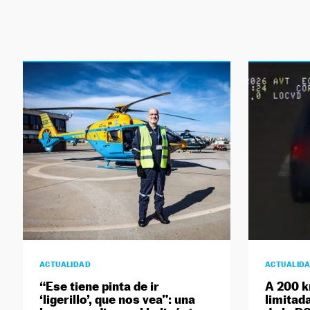
ACTUALIDAD
ACTUALID
“Ese tiene pinta de ir
A 200 k
‘ligerillo’, que nos vea”: una
limitada