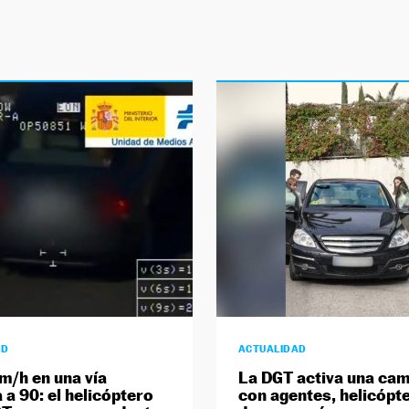
AD
ACTUALIDAD
m/h en una vía
La DGT activa una ca
 a 90: el helicóptero
con agentes, helicópt