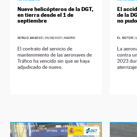
Nueve helicópteros de la DGT,
El acci
en tierra desde el 1 de
de la D
septiembre
no pudo
SERGIO AMADOZ
|
04/09/2025
| MADRID
EL MOTOR
|
1
El contrato del servicio de
La aerona
mantenimiento de las aeronaves de
contra un
Tráfico ha vencido sin que se haya
2023 dur
adjudicado de nuevo.
aterrizaj