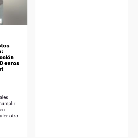
stos
a:
acción
00 euros
et
ales
cumplir
ben
uier otro