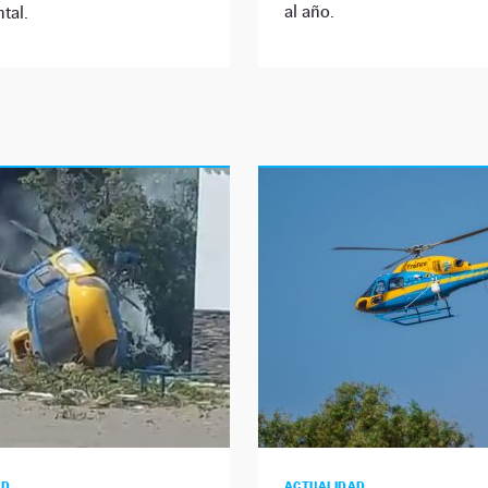
al año.
tal.
AD
ACTUALIDAD