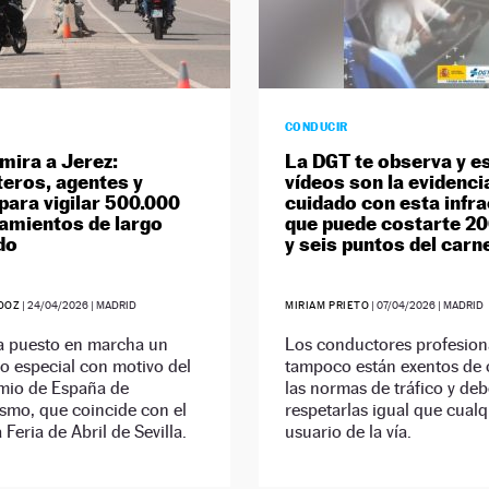
CONDUCIR
mira a Jerez:
La DGT te observa y e
teros, agentes y
vídeos son la evidenci
para vigilar 500.000
cuidado con esta infr
amientos de largo
que puede costarte 2
do
y seis puntos del carn
DOZ
|
24/04/2026
| MADRID
MIRIAM PRIETO
|
07/04/2026
| MADRID
ha puesto en marcha un
Los conductores profesion
vo especial con motivo del
tampoco están exentos de 
mio de España de
las normas de tráfico y de
smo, que coincide con el
respetarlas igual que cualq
a Feria de Abril de Sevilla.
usuario de la vía.