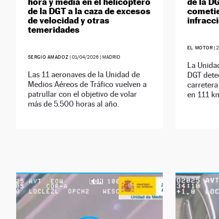
hora y media en el helicóptero
de la D
de la DGT a la caza de excesos
cometie
de velocidad y otras
infracc
temeridades
EL MOTOR
|
SERGIO AMADOZ
|
01/04/2026
| MADRID
La Unida
Las 11 aeronaves de la Unidad de
DGT dete
Medios Aéreos de Tráfico vuelven a
carretera
patrullar con el objetivo de volar
en 111 km
más de 5.500 horas al año.