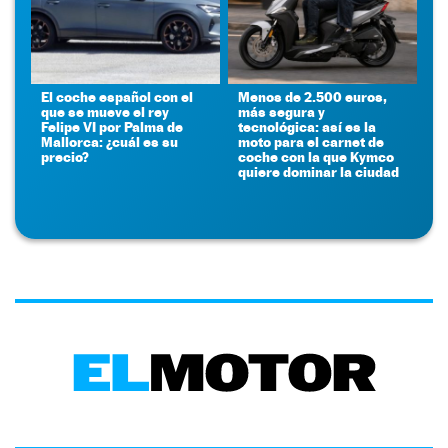
El coche español con el
Menos de 2.500 euros,
que se mueve el rey
más segura y
Felipe VI por Palma de
tecnológica: así es la
Mallorca: ¿cuál es su
moto para el carnet de
precio?
coche con la que Kymco
quiere dominar la ciudad