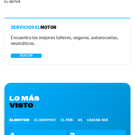
EL MOTOR
SERVICIOS EL
MOTOR
Encuentra los mejores talleres, seguros, autoescuelas,
neumáticos…
BUSCAR
LO MÁS
VISTO
ELMOTOR
EL HUFFPOST
EL PAÍS
AS
CADENA SER