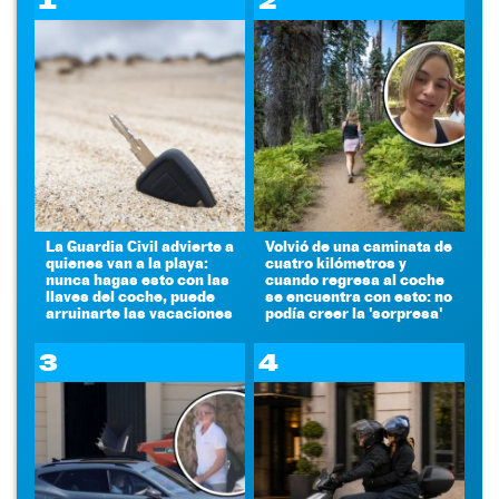
1
2
La Guardia Civil advierte a
Volvió de una caminata de
quienes van a la playa:
cuatro kilómetros y
nunca hagas esto con las
cuando regresa al coche
llaves del coche, puede
se encuentra con esto: no
arruinarte las vacaciones
podía creer la 'sorpresa'
3
4