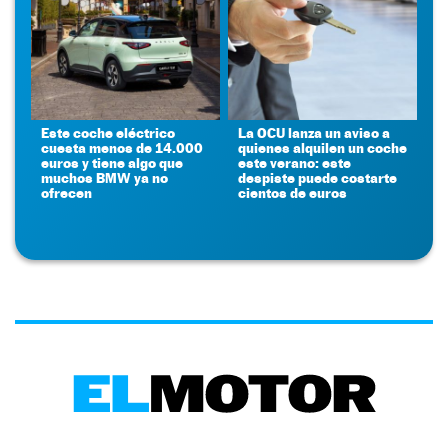
Este coche eléctrico
La OCU lanza un aviso a
cuesta menos de 14.000
quienes alquilen un coche
euros y tiene algo que
este verano: este
muchos BMW ya no
despiste puede costarte
ofrecen
cientos de euros