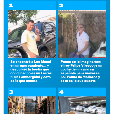
1
2
Se encontró a Leo Messi
Pocos se lo imaginarían:
en un aparcamiento... y
el rey Felipe VI escoge un
descubrió la bestia que
coche de una marca
conduce: no es un Ferrari
española para moverse
ni un Lamborghini y esto
por Palma de Mallorca y
es lo que cuesta
esto es lo que cuesta
3
4