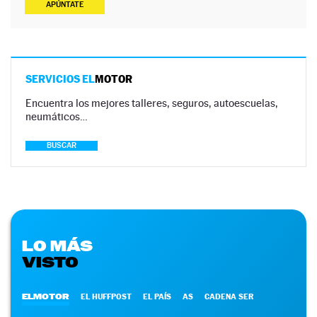
APÚNTATE
SERVICIOS EL
MOTOR
Encuentra los mejores talleres, seguros, autoescuelas,
neumáticos…
BUSCAR
LO MÁS
VISTO
ELMOTOR
EL HUFFPOST
EL PAÍS
AS
CADENA SER