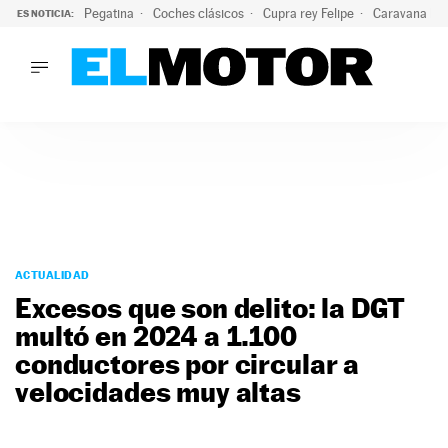
Pegatina
Coches clásicos
Cupra rey Felipe
Caravana lig
ES NOTICIA:
LO ÚLTIMO
¿Conocías esta pegatina de moda?: puede salvar tu coche d
LO ÚLTIMO
¿Conocías esta pegatina de moda?: puede salvar tu coche de
ACTUALIDAD
ELÉCTRICOS
CONDUCIR
PRUEBAS
Saltar
VIRALES
al
ACTUALIDAD
PODCAST
contenido
Excesos que son delito: la DGT
MOTOS
multó en 2024 a 1.100
TECNOLOGÍA
conductores por circular a
SUPERCOCHES
MOTORTV
velocidades muy altas
PREMIOS
SERVICIOS