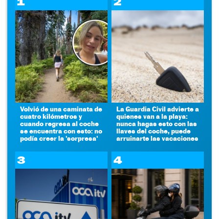
1
2
Volvió de una caminata de
La Guardia Civil advierte a
cuatro kilómetros y
quienes van a la playa:
cuando regresa al coche
nunca hagas esto con las
se encuentra con esto: no
llaves del coche, puede
podía creer la 'sorpresa'
arruinarte las vacaciones
3
4