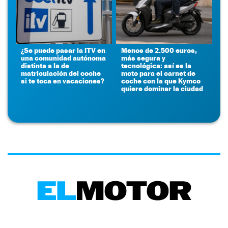
¿Se puede pasar la ITV en
Menos de 2.500 euros,
una comunidad autónoma
más segura y
distinta a la de
tecnológica: así es la
matriculación del coche
moto para el carnet de
si te toca en vacaciones?
coche con la que Kymco
quiere dominar la ciudad