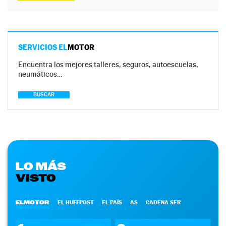
SERVICIOS EL
MOTOR
Encuentra los mejores talleres, seguros, autoescuelas,
neumáticos…
BUSCAR
LO MÁS
VISTO
ELMOTOR
EL HUFFPOST
EL PAÍS
AS
CADENA SER