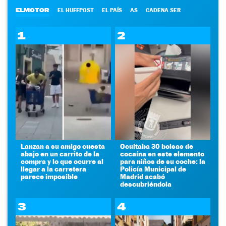
ELMOTOR
EL HUFFPOST
EL PAÍS
AS
CADENA SER
1
2
Lanzan a su amigo cuesta
Ocultaba 30 bolsas de
abajo en un carrito de la
cocaína en este elemento
compra y lo que ocurre al
para niños de su coche: la
llegar a la carretera
Policía Municipal de
parece imposible
Madrid acabó
descubriéndola
3
4