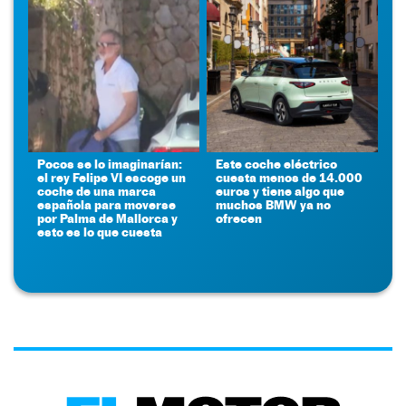
Pocos se lo imaginarían:
Este coche eléctrico
el rey Felipe VI escoge un
cuesta menos de 14.000
coche de una marca
euros y tiene algo que
española para moverse
muchos BMW ya no
por Palma de Mallorca y
ofrecen
esto es lo que cuesta