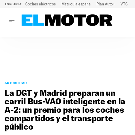
Coches eléctricos
Matrícula españa
Plan Auto+
VTC
ES NOTICIA:
LO ÚLTIMO
La Lista Blanca del Programa Auto+: todos los coches eléct
LO ÚLTIMO
La Lista Blanca del Programa Auto+: todos los coches eléctr
ACTUALIDAD
ELÉCTRICOS
CONDUCIR
PRUEBAS
Saltar
VIRALES
al
ACTUALIDAD
PODCAST
contenido
La DGT y Madrid preparan un
MOTOS
carril Bus-VAO inteligente en la
TECNOLOGÍA
A-2: un premio para los coches
SUPERCOCHES
MOTORTV
compartidos y el transporte
PREMIOS
público
SERVICIOS