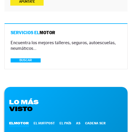
APÚNTATE
SERVICIOS EL
MOTOR
Encuentra los mejores talleres, seguros, autoescuelas,
neumáticos…
BUSCAR
LO MÁS
VISTO
ELMOTOR
EL HUFFPOST
EL PAÍS
AS
CADENA SER