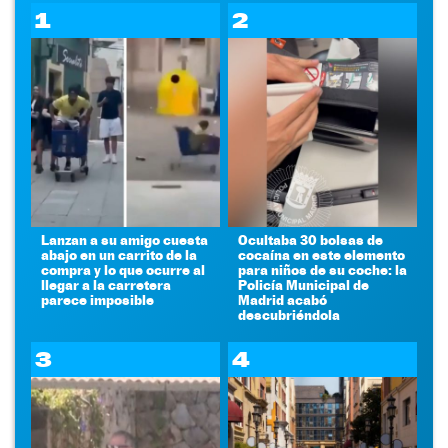
1
2
Lanzan a su amigo cuesta
Ocultaba 30 bolsas de
abajo en un carrito de la
cocaína en este elemento
compra y lo que ocurre al
para niños de su coche: la
llegar a la carretera
Policía Municipal de
parece imposible
Madrid acabó
descubriéndola
3
4