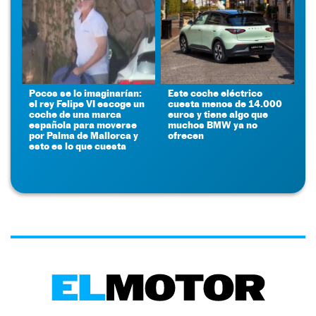
Pocos se lo imaginarían:
Este coche eléctrico
el rey Felipe VI escoge un
cuesta menos de 14.000
coche de una marca
euros y tiene algo que
española para moverse
muchos BMW ya no
por Palma de Mallorca y
ofrecen
esto es lo que cuesta