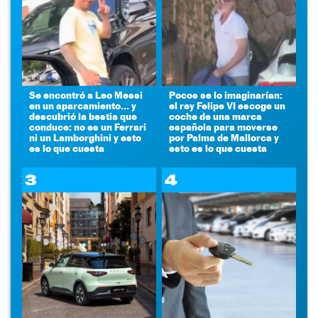
Se encontró a Leo Messi
Pocos se lo imaginarían:
en un aparcamiento... y
el rey Felipe VI escoge un
descubrió la bestia que
coche de una marca
conduce: no es un Ferrari
española para moverse
ni un Lamborghini y esto
por Palma de Mallorca y
es lo que cuesta
esto es lo que cuesta
3
4