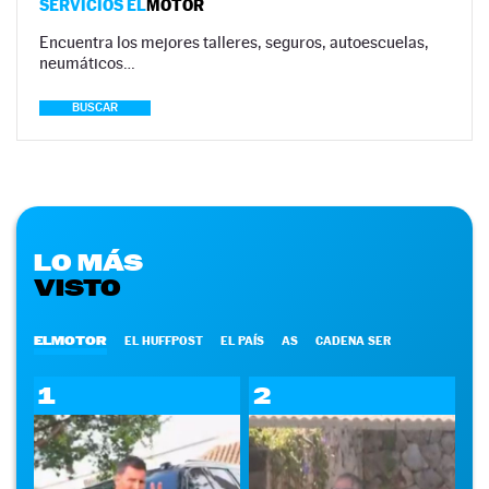
SERVICIOS EL
MOTOR
Encuentra los mejores talleres, seguros, autoescuelas,
neumáticos…
BUSCAR
LO MÁS
VISTO
ELMOTOR
EL HUFFPOST
EL PAÍS
AS
CADENA SER
1
2