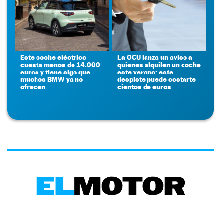
Este coche eléctrico
La OCU lanza un aviso a
cuesta menos de 14.000
quienes alquilen un coche
euros y tiene algo que
este verano: este
muchos BMW ya no
despiste puede costarte
ofrecen
cientos de euros