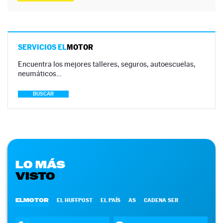
SERVICIOS EL
MOTOR
Encuentra los mejores talleres, seguros, autoescuelas,
neumáticos…
BUSCAR
LO MÁS
VISTO
ELMOTOR
EL HUFFPOST
EL PAÍS
AS
CADENA SER