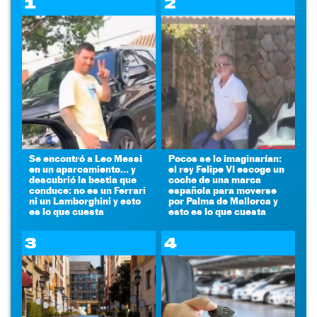
1
2
Se encontró a Leo Messi
Pocos se lo imaginarían:
en un aparcamiento... y
el rey Felipe VI escoge un
descubrió la bestia que
coche de una marca
conduce: no es un Ferrari
española para moverse
ni un Lamborghini y esto
por Palma de Mallorca y
es lo que cuesta
esto es lo que cuesta
3
4