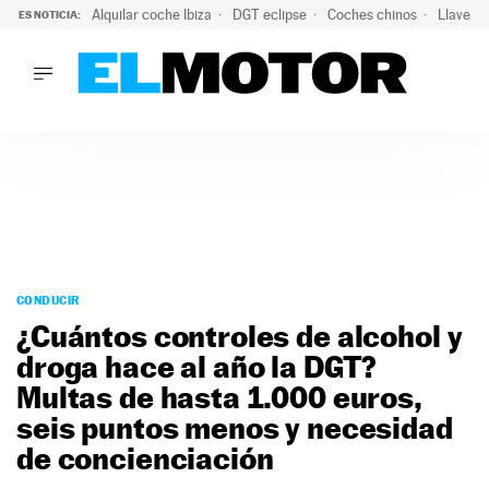
Alquilar coche Ibiza
DGT eclipse
Coches chinos
Llaves 
ES NOTICIA:
LO ÚLTIMO
El probable colapso tras el eclipse: la DGT prevé un millón 
LO ÚLTIMO
El probable colapso tras el eclipse: la DGT prevé un millón 
ACTUALIDAD
ELÉCTRICOS
CONDUCIR
PRUEBAS
Saltar
VIRALES
al
CONDUCIR
PODCAST
contenido
¿Cuántos controles de alcohol y
MOTOS
droga hace al año la DGT?
TECNOLOGÍA
Multas de hasta 1.000 euros,
SUPERCOCHES
MOTORTV
seis puntos menos y necesidad
PREMIOS
de concienciación
SERVICIOS