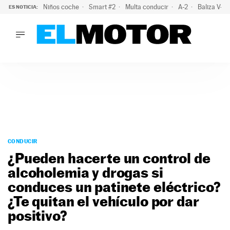
Niños coche
Smart #2
Multa conducir
A-2
Baliza V-1
ES NOTICIA:
LO ÚLTIMO
La OCU lanza un aviso a quienes alquilen un coche este vera
LO ÚLTIMO
La OCU lanza un aviso a quienes alquilen un coche este vera
ACTUALIDAD
ELÉCTRICOS
CONDUCIR
PRUEBAS
Saltar
VIRALES
al
CONDUCIR
PODCAST
contenido
¿Pueden hacerte un control de
MOTOS
alcoholemia y drogas si
TECNOLOGÍA
conduces un patinete eléctrico?
SUPERCOCHES
MOTORTV
¿Te quitan el vehículo por dar
PREMIOS
positivo?
SERVICIOS