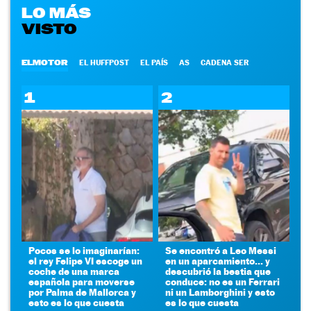
LO MÁS
VISTO
ELMOTOR
EL HUFFPOST
EL PAÍS
AS
CADENA SER
1
2
Pocos se lo imaginarían:
Se encontró a Leo Messi
el rey Felipe VI escoge un
en un aparcamiento... y
coche de una marca
descubrió la bestia que
española para moverse
conduce: no es un Ferrari
por Palma de Mallorca y
ni un Lamborghini y esto
esto es lo que cuesta
es lo que cuesta