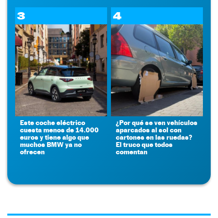
3
4
Este coche eléctrico
¿Por qué se ven vehículos
cuesta menos de 14.000
aparcados al sol con
euros y tiene algo que
cartones en las ruedas?
muchos BMW ya no
El truco que todos
ofrecen
comentan