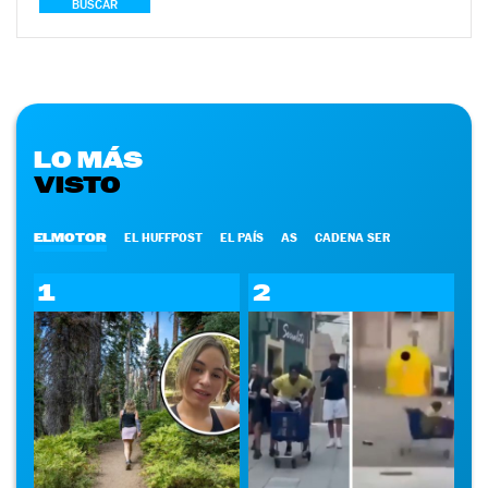
BUSCAR
LO MÁS
VISTO
ELMOTOR
EL HUFFPOST
EL PAÍS
AS
CADENA SER
1
2