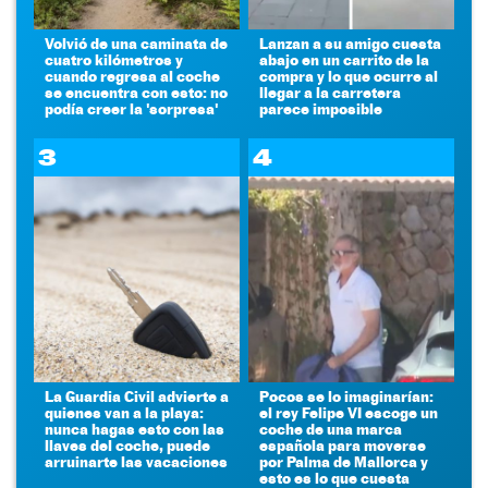
Volvió de una caminata de
Lanzan a su amigo cuesta
cuatro kilómetros y
abajo en un carrito de la
cuando regresa al coche
compra y lo que ocurre al
se encuentra con esto: no
llegar a la carretera
podía creer la 'sorpresa'
parece imposible
3
4
La Guardia Civil advierte a
Pocos se lo imaginarían:
quienes van a la playa:
el rey Felipe VI escoge un
nunca hagas esto con las
coche de una marca
llaves del coche, puede
española para moverse
arruinarte las vacaciones
por Palma de Mallorca y
esto es lo que cuesta