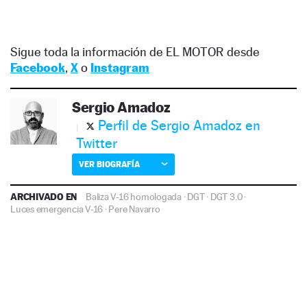
Sigue toda la información de EL MOTOR desde
Facebook
,
X
o
Instagram
Sergio Amadoz
Perfil de Sergio Amadoz en
Twitter
VER BIOGRAFÍA
ARCHIVADO EN
Baliza V-16 homologada
·
DGT
·
DGT 3.0
·
Luces emergencia V-16
·
Pere Navarro