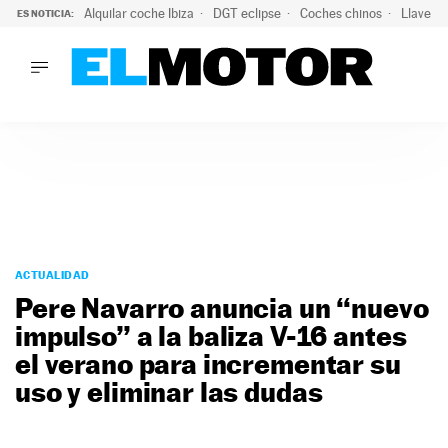
Alquilar coche Ibiza
DGT eclipse
Coches chinos
Llaves 
ES NOTICIA:
LO ÚLTIMO
El probable colapso tras el eclipse: la DGT prevé un millón 
LO ÚLTIMO
El probable colapso tras el eclipse: la DGT prevé un millón 
ACTUALIDAD
ELÉCTRICOS
CONDUCIR
PRUEBAS
Saltar
VIRALES
al
ACTUALIDAD
PODCAST
contenido
Pere Navarro anuncia un “nuevo
MOTOS
impulso” a la baliza V-16 antes
TECNOLOGÍA
el verano para incrementar su
SUPERCOCHES
MOTORTV
uso y eliminar las dudas
PREMIOS
SERVICIOS