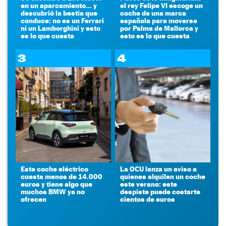
en un aparcamiento... y
el rey Felipe VI escoge un
descubrió la bestia que
coche de una marca
conduce: no es un Ferrari
española para moverse
ni un Lamborghini y esto
por Palma de Mallorca y
es lo que cuesta
esto es lo que cuesta
3
4
Este coche eléctrico
La OCU lanza un aviso a
cuesta menos de 14.000
quienes alquilen un coche
euros y tiene algo que
este verano: este
muchos BMW ya no
despiste puede costarte
ofrecen
cientos de euros