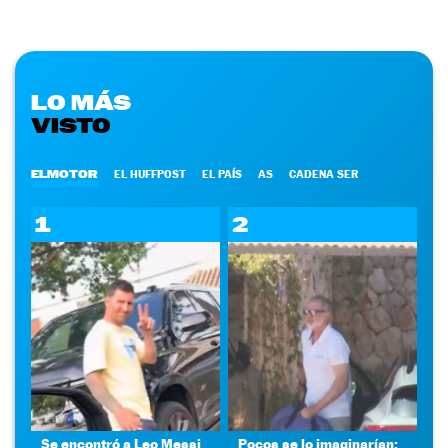
LO MÁS
VISTO
ELMOTOR
EL HUFFPOST
EL PAÍS
AS
CADENA SER
1
2
Se encontró a Leo Messi
Pocos se lo imaginarían: