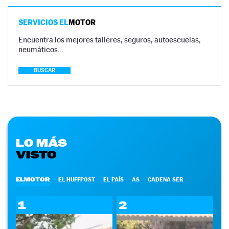
SERVICIOS EL
MOTOR
Encuentra los mejores talleres, seguros, autoescuelas,
neumáticos…
BUSCAR
LO MÁS
VISTO
ELMOTOR
EL HUFFPOST
EL PAÍS
AS
CADENA SER
1
2