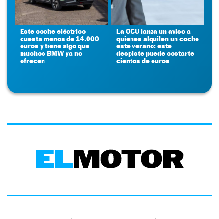
Este coche eléctrico
La OCU lanza un aviso a
cuesta menos de 14.000
quienes alquilen un coche
euros y tiene algo que
este verano: este
muchos BMW ya no
despiste puede costarte
ofrecen
cientos de euros