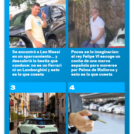
Se encontró a Leo Messi
Pocos se lo imaginarían:
en un aparcamiento... y
el rey Felipe VI escoge un
descubrió la bestia que
coche de una marca
conduce: no es un Ferrari
española para moverse
ni un Lamborghini y esto
por Palma de Mallorca y
es lo que cuesta
esto es lo que cuesta
3
4