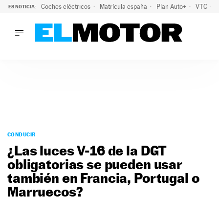
Coches eléctricos
Matrícula españa
Plan Auto+
VTC
ES NOTICIA:
LO ÚLTIMO
La Lista Blanca del Programa Auto+: todos los coches eléct
LO ÚLTIMO
La Lista Blanca del Programa Auto+: todos los coches eléctr
ACTUALIDAD
ELÉCTRICOS
CONDUCIR
PRUEBAS
Saltar
VIRALES
al
CONDUCIR
PODCAST
contenido
¿Las luces V-16 de la DGT
MOTOS
obligatorias se pueden usar
TECNOLOGÍA
también en Francia, Portugal o
SUPERCOCHES
MOTORTV
Marruecos?
PREMIOS
SERVICIOS