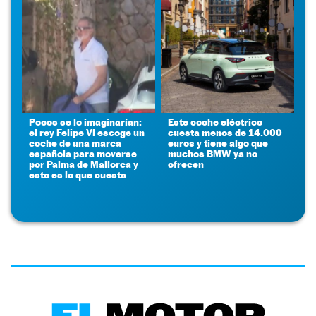
Pocos se lo imaginarían:
Este coche eléctrico
el rey Felipe VI escoge un
cuesta menos de 14.000
coche de una marca
euros y tiene algo que
española para moverse
muchos BMW ya no
por Palma de Mallorca y
ofrecen
esto es lo que cuesta