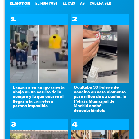
ELMOTOR
EL HUFFPOST
EL PAÍS
AS
CADENA SER
1
2
Lanzan a su amigo cuesta
Ocultaba 30 bolsas de
abajo en un carrito de la
cocaína en este elemento
compra y lo que ocurre al
para niños de su coche: la
llegar a la carretera
Policía Municipal de
parece imposible
Madrid acabó
descubriéndola
3
4