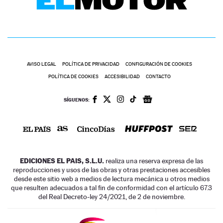
AVISO LEGAL
POLÍTICA DE PRIVACIDAD
CONFIGURACIÓN DE COOKIES
POLÍTICA DE COOKIES
ACCESIBILIDAD
CONTACTO
SÍGUENOS:
EDICIONES EL PAIS, S.L.U.
realiza una reserva expresa de las
reproducciones y usos de las obras y otras prestaciones accesibles
desde este sitio web a medios de lectura mecánica u otros medios
que resulten adecuados a tal fin de conformidad con el artículo 67.3
del Real Decreto-ley 24/2021, de 2 de noviembre.