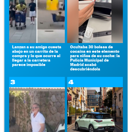
Lanzan a su amigo cuesta
Ocultaba 30 bolsas de
abajo en un carrito de la
cocaína en este elemento
compra y lo que ocurre al
para niños de su coche: la
llegar a la carretera
Policía Municipal de
parece imposible
Madrid acabó
descubriéndola
3
4