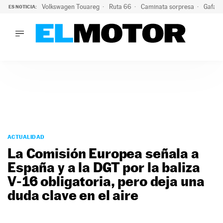
Volkswagen Touareg
Ruta 66
Caminata sorpresa
Gafas 
ES NOTICIA:
LO ÚLTIMO
Ni se te ocurra usar las gafas del eclipse al volante: el moti
LO ÚLTIMO
Ni se te ocurra usar las gafas del eclipse al volante: el motiv
ACTUALIDAD
ELÉCTRICOS
CONDUCIR
PRUEBAS
Saltar
VIRALES
al
ACTUALIDAD
PODCAST
contenido
La Comisión Europea señala a
MOTOS
España y a la DGT por la baliza
TECNOLOGÍA
V‑16 obligatoria, pero deja una
SUPERCOCHES
MOTORTV
duda clave en el aire
PREMIOS
SERVICIOS