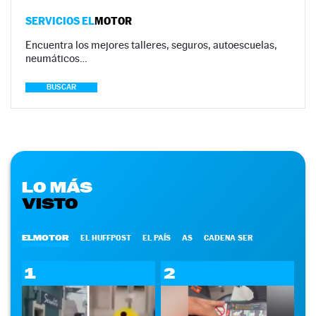
SERVICIOS EL
MOTOR
Encuentra los mejores talleres, seguros, autoescuelas,
neumáticos…
BUSCAR
LO MÁS
VISTO
ELMOTOR
EL HUFFPOST
EL PAÍS
AS
CADENA SER
1
2